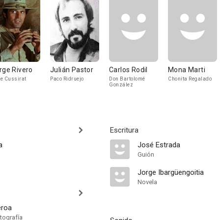
rge Rivero
Julián Pastor
Carlos Rodil
Mona Marti
e Cussirat
Paco Ridruejo
Don Bartolomé
Chonita Regalado
González
Escritura
a
José Estrada
Guión
Jorge Ibargüengoitia
Novela
eroa
tografía