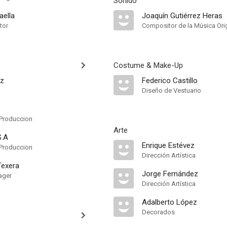
Sonido
aella
Joaquín Gutiérrez Heras
tor
Compositor de la Música Orig
Costume & Make-Up
ez
Federico Castillo
Diseño de Vestuario
Produccion
Arte
S.A
Enrique Estévez
Produccion
Dirección Artística
Texera
Jorge Fernández
ager
Dirección Artística
Adalberto López
Decorados