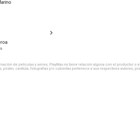
arino
eroa
ía
ación de películas y series, PlayMax no tiene relación alguna con el productor o el d
, póster, carátula, fotografías y/o cubiertas pertenece a sus respectivos autores, pr