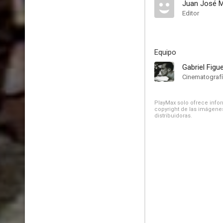
Juan José M
Editor
Equipo
Gabriel Figu
Cinematograf
PlayMax solo ofrece inform
copyright de las imágenes
distribuidoras.