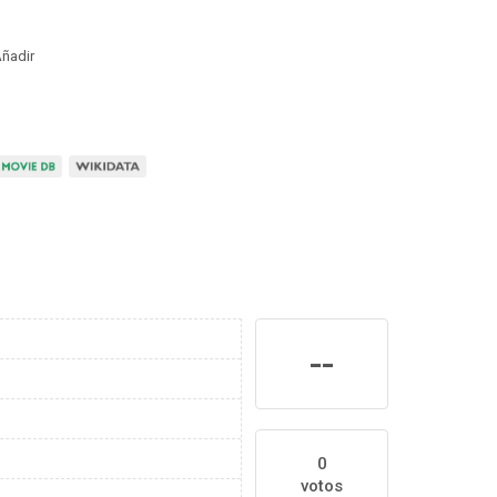
ñadir
--
0
votos