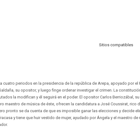
Sitios compatibles
 cuatro periodos en la presidencia de la república de Arepa, apoyado por el P
ldaña, su opositor, y luego finge ordenar investigar el crimen. La constitució
utados la modifican y él seguirá en el poder. El opositor Carlos Berriozábal, s
sero maestro de música de éste, ofrecen la candidatura a José Coussirat, rico d
ero pronto se da cuenta de que es imposible ganar las elecciones y decide el
 fracasa y tiene que huir vestido de mujer, ayudado por Ángela y el maestro de
ador.