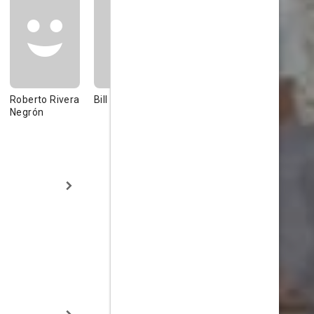
Roberto Rivera
Bill Odom
Julia Marichal
Víctor Arri
Negrón