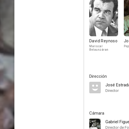
David Reynoso
Jo
Mariscal
Pep
Belaunzáran
Dirección
José Estrad
Director
Cámara
Gabriel Figu
Director de Fo