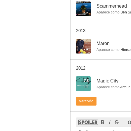
--
Scammerhead
Aparece como
Ben S
Walker Texas Ranger
2013
6.7
--
Maron
Aparece como
Himsel
2012
7.8
Magic City
Aparece como
Arthur
Planes de boda
Ver todo
8.9