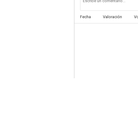
Fecha
Valoración
V
Patrulla motorizada
8.3
Misión imposible
8.0