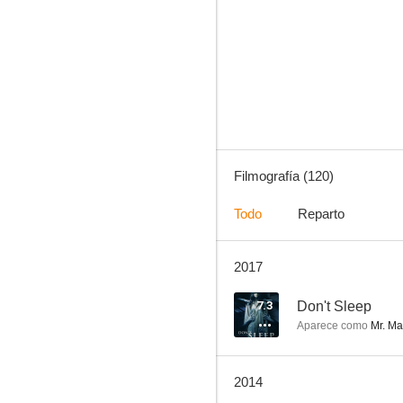
Los Simpson
7.9
Filmografía (120)
Todo
Reparto
2017
Sabrina, cosas de brujas
7.5
7.3
Don't Sleep
Aparece como
Mr. Ma
2014