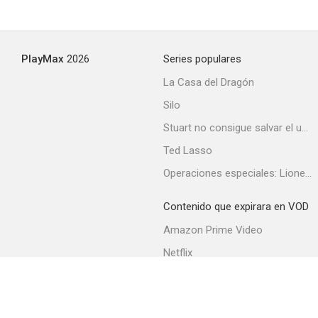
The Division
PlayMax
2026
Series populares
--
La Casa del Dragón
Silo
Stuart no consigue salvar el universo
Ted Lasso
Operaciones especiales: Lioness
Contenido que expirara en VOD
Leyes de familia
Amazon Prime Video
--
Netflix
Filmin
Movistar+