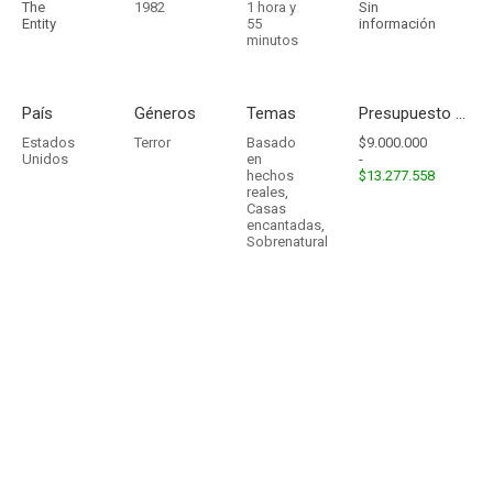
The
1982
1 hora y
Sin
Entity
55
información
minutos
País
Géneros
Temas
Presupuesto - Ingresos
Estados
Terror
Basado
$9.000.000
Unidos
en
-
hechos
$13.277.558
reales
,
Casas
encantadas
,
Sobrenatural