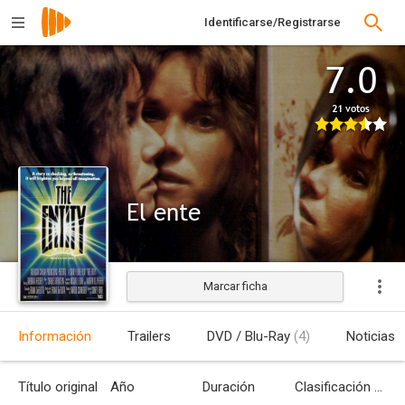
Identificarse/Registrarse
7.0
21 votos
El ente
Marcar ficha
Estrenada
Información
Trailers
DVD / Blu-Ray
(4)
Noticias
Título original
Año
Duración
Clasificación por edades