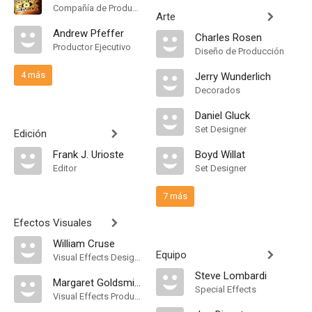
Compañía de Produccion
Arte
Andrew Pfeffer
Charles Rosen
Productor Ejecutivo
Diseño de Producción
4 más
Jerry Wunderlich
Decorados
Daniel Gluck
Set Designer
Edición
Frank J. Urioste
Boyd Willat
Editor
Set Designer
7 más
Efectos Visuales
William Cruse
Equipo
Visual Effects Designer
Steve Lombardi
Margaret Goldsmith
Special Effects
Visual Effects Production Assistant