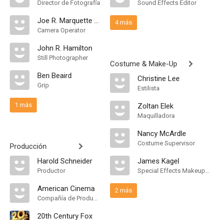
Director de Fotografía
Sound Effects Editor
Joe R. Marquette Jr.
4 más
Camera Operator
John R. Hamilton
Still Photographer
Costume & Make-Up
Ben Beaird
Christine Lee
Grip
Estilista
1 más
Zoltan Elek
Maquilladora
Nancy McArdle
Costume Supervisor
Producción
Harold Schneider
James Kagel
Productor
Special Effects Makeup Artist
American Cinema
2 más
Compañía de Produccion
20th Century Fox