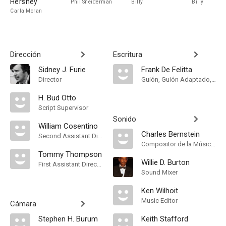
Hershey
Phil Sneiderman
Billy
Billy
Carla Moran
Dirección
Escritura
Sidney J. Furie
Frank De Felitta
Director
Guión, Guión Adaptado, Novela
H. Bud Otto
Script Supervisor
Sonido
William Cosentino
Charles Bernstein
Second Assistant Director
Compositor de la Música Original
Tommy Thompson
Willie D. Burton
First Assistant Director
Sound Mixer
Ken Wilhoit
Music Editor
Cámara
Stephen H. Burum
Keith Stafford