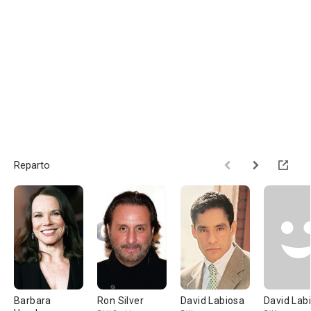
Reparto
Barbara
Ron Silver
David Labiosa
David Lab