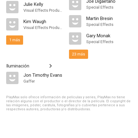
Joe Digaetano
Julie Kelly
Special Effects
Visual Effects Production Assistant
Martin Bresin
Kim Waugh
Special Effects
Visual Effects Production Assistant
Gary Monak
1 más
Special Effects
23 más
Iluminación
Jon Timothy Evans
Gaffer
PlayMax solo ofrece información de películas y series, PlayMax no tiene
relación alguna con el productor o el director de la película. El copyright de
las imágenes, póster, carátula, fotografías y/o cubiertas pertenece a sus
respectivos autores, productoras y/o distribuidoras.