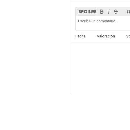
El cielo puede esperar
Fecha
Valoración
V
6.0
El sindicato del crimen
5.0