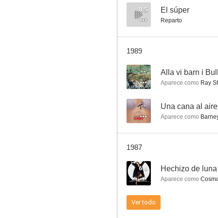
8.5
El súper
Reparto
Mannix
1989
6.6
--
Alla vi barn i Bu
Aparece como
Ray St
--
Una cana al aire
Aparece como
Barne
1987
Hechizo de luna
6.6
Hechizo de luna
6.2
Aparece como
Cosmo 
Ver todo