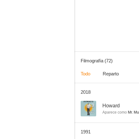
El súper
8.1
Filmografía (72)
Todo
Reparto
2018
Primera plana
7.5
6.3
Howard
Aparece como
Mr. Mu
1991