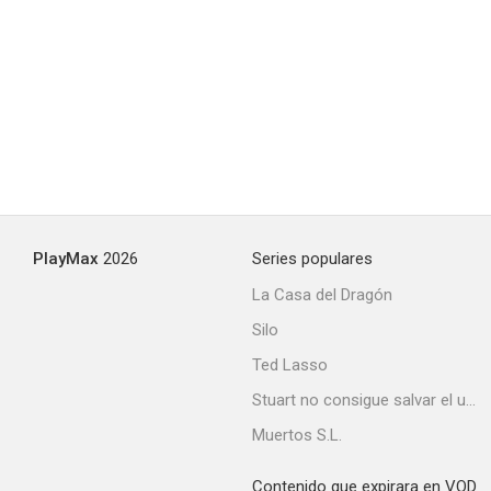
Kraft Suspense Theatre
--
PlayMax
2026
Series populares
La Casa del Dragón
Silo
Los defensores
Ted Lasso
--
Stuart no consigue salvar el universo
Muertos S.L.
Contenido que expirara en VOD