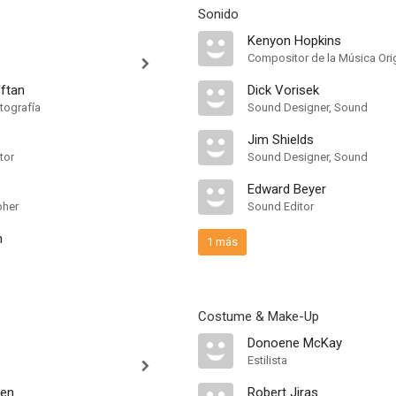
Sonido
Kenyon Hopkins
Compositor de la Música Orig
ftan
Dick Vorisek
tografía
Sound Designer, Sound
Jim Shields
tor
Sound Designer, Sound
Edward Beyer
pher
Sound Editor
n
1 más
Costume & Make-Up
Donoene McKay
Estilista
sen
Robert Jiras