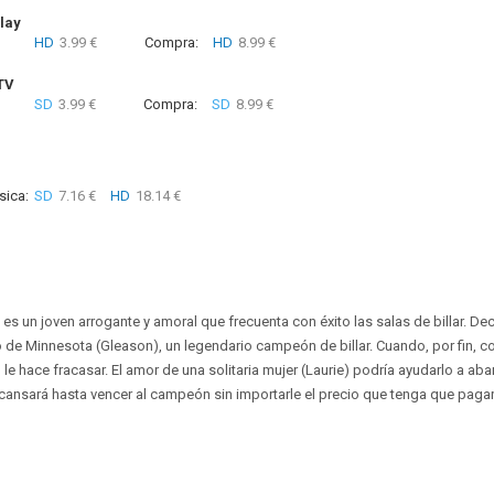
lay
HD
3.99 €
Compra:
HD
8.99 €
TV
SD
3.99 €
Compra:
SD
8.99 €
sica:
SD
7.16 €
HD
18.14 €
s un joven arrogante y amoral que frecuenta con éxito las salas de billar. D
o de Minnesota (Gleason), un legendario campeón de billar. Cuando, por fin, 
d le hace fracasar. El amor de una solitaria mujer (Laurie) podría ayudarlo a a
cansará hasta vencer al campeón sin importarle el precio que tenga que pagar 