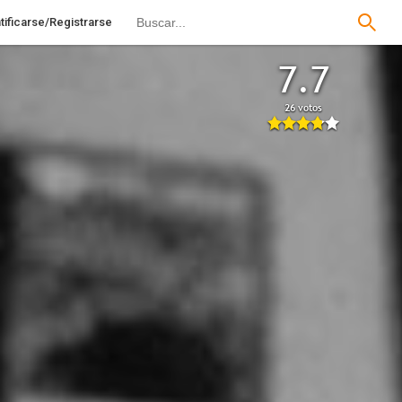
tificarse/Registrarse
7.7
26 votos