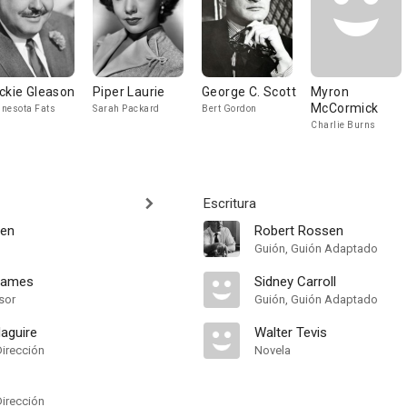
ckie Gleason
Piper Laurie
George C. Scott
Myron
McCormick
nesota Fats
Sarah Packard
Bert Gordon
Charlie Burns
Escritura
sen
Robert Rossen
Guión, Guión Adaptado
James
Sidney Carroll
sor
Guión, Guión Adaptado
aguire
Walter Tevis
Dirección
Novela
Dirección