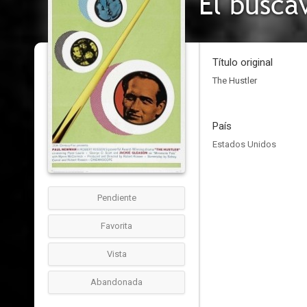
El busca
Título original
The Hustler
País
Estados Unidos
Pendiente
Favorita
Vista
Abandonada