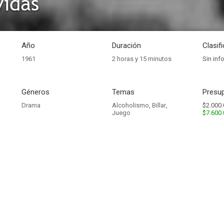
vidas
Año
Duración
Clasif
1961
2 horas y 15 minutos
Sin inf
Géneros
Temas
Presup
Drama
Alcoholismo
,
Billar
,
$2.000.
Juego
$7.600