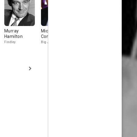
Murray
Michael
Stefan
Clifford A.
Hamilton
Constantine
Gierasch
Pellow
Findley
Big John
Preacher
Turk