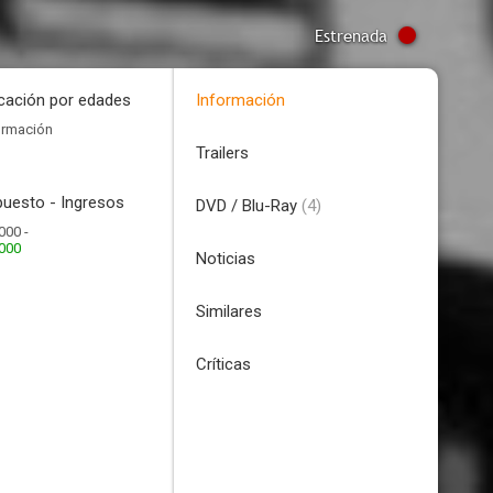
Estrenada
icación por edades
Información
ormación
Trailers
uesto - Ingresos
DVD / Blu-Ray
(4)
000 -
.000
Noticias
Similares
Críticas