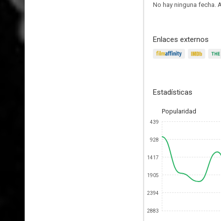
No hay ninguna fecha.
A
Enlaces externos
Estadísticas
Popularidad
439
928
1417
1905
2394
2883