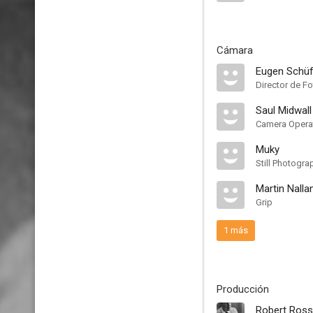
Cámara
Eugen Schüf
Director de Fo
Saul Midwall
Camera Opera
Muky
Still Photogra
Martin Nalla
Grip
1 más
Producción
Robert Ros