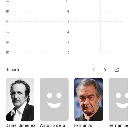
???
10
???
8
???
6
???
4
???
2
???
0
Reparto
Daniel Giménez
Antonio de la
Fernando
Hernán de