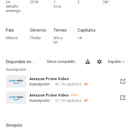
Un
2018
1
2
18+
extraño
hora
enemigo
País
Géneros
Temas
Capítulos
México
Thriller
Años
14
60
Disponible en...
Sitios compatibles
España
Suscripción
Amazon Prime Video
Suscripción:
8 / 14 capítulos
4K
Amazon Prime Video
HDR
Suscripción:
6 / 14 capítulos
4K
Sinopsis