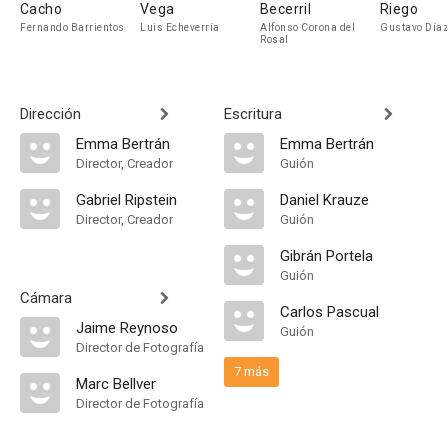
Cacho
Vega
Becerril
Riego
Fernando Barrientos
Luis Echeverría
Alfonso Corona del
Gustavo Día
Rosal
Dirección
Escritura
Emma Bertrán
Emma Bertrán
Director, Creador
Guión
Gabriel Ripstein
Daniel Krauze
Director, Creador
Guión
Gibrán Portela
Guión
Cámara
Carlos Pascual
Jaime Reynoso
Guión
Director de Fotografía
7 más
Marc Bellver
Director de Fotografía