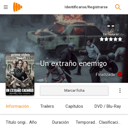
Identificarse/Registrarse
--
Sin valorar
Un extraño enemigo
Finalizada
Marcar ficha
Información
Trailers
Capítulos
DVD / Blu-Ray
Título original
Año
Duración
Temporadas
Clasificación por edades