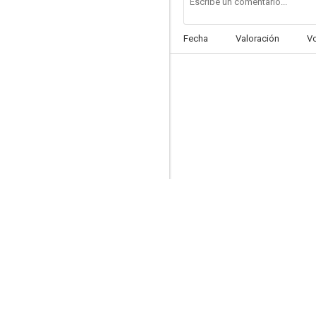
Fecha
Valoración
V
Miss Bala
1.5
Las oscuras primaveras
--