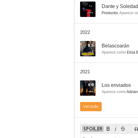
--
Dante y Soleda
Productor
,
Aparece c
El hotel de los secretos
2022
6.0
8.5
Belascoarán
Aparece como
Elisa 
2021
9.0
Los enviados
Aparece como
Adrian
Arráncame la vida
Ver todo
4.5