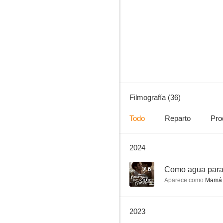
Todo por amor
8.5
Filmografía (36)
Todo
Reparto
Pro
2024
La querida del Centauro
7.8
7.6
Como agua para
Aparece como
Mamá 
2023