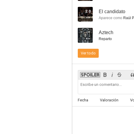
2.0
El candidato
Aparece como
Raúl 
--
Aztech
La noche de las flores
Reparto
7.0
Ver todo
Fecha
Valoración
V
La zona
6.5