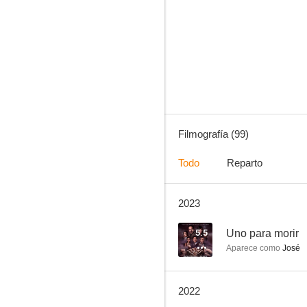
Territorio
10
Filmografía (99)
Todo
Reparto
2023
Por mis bigotes
8.5
5.5
Uno para morir
Aparece como
José
2022