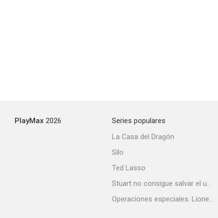
Diente por diente
--
PlayMax
2026
Series populares
La Casa del Dragón
Silo
Depositarios
Ted Lasso
--
Stuart no consigue salvar el universo
Operaciones especiales: Lioness