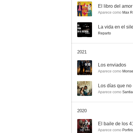
6.5
El libro del amor
Aparece como
Max R
Casi una gran estafa
--
La vida en el sil
Reparto
8.0
2021
9.0
Los enviados
Aparece como
Monse
--
Los días que no
Aparece como
Santia
Hilda
7.5
2020
7.8
El baile de los 4
Aparece como
Porfiri