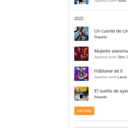
Aparece como
Sofia
2022
--
Hijas de la luna
Reparto
7.0
--
Mujeres asesina
Aparece como
Tere
(
--
Háblame de ti
Aparece como
Laura
--
El sueño de aye
Reparto
Verónica
6.0
Ver todo