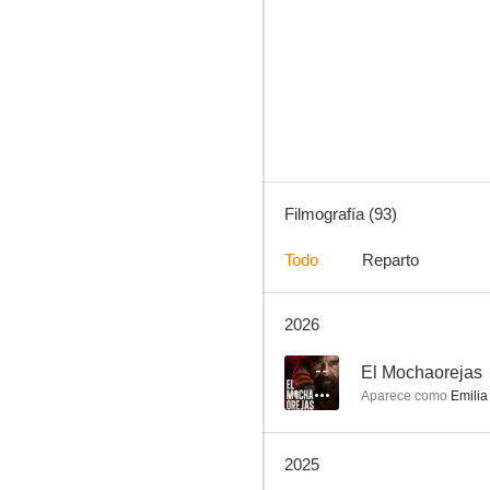
El Vato
9.5
Filmografía (93)
Todo
Reparto
2026
La niña en la piedra
8.9
--
El Mochaorejas
Aparece como
Emilia
2025