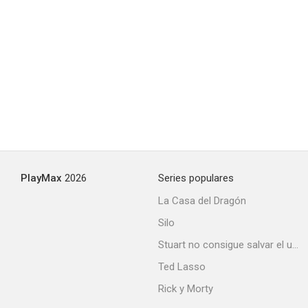
¿De qué lado estás?
--
PlayMax
2026
Series populares
La Casa del Dragón
Silo
Crónica de un desayuno
Stuart no consigue salvar el universo
--
Ted Lasso
Rick y Morty