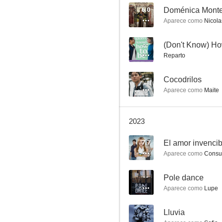
6.0
Doménica Mont
Aparece como
Nicola
Camelia la Texana
--
(Don't Know) Ho
Reparto
8.0
--
Cocodrilos
Aparece como
Maite
2023
7.7
El amor invencib
Aparece como
Consu
El color de la pasión
7.8
--
Pole dance
Aparece como
Lupe
--
Lluvia