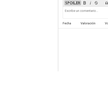
Fecha
Valoración
V
Jirón de niebla
4.7
Las muertas
--