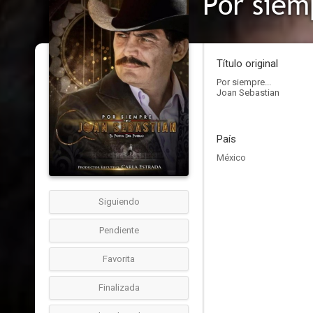
Por siem
Título original
Por siempre...
Joan Sebastian
País
México
Siguiendo
Pendiente
Favorita
Finalizada