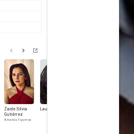
Zaide Silvia
Laura de Ita
Ernesto
Julián Fig
Gutiérrez
D'Alessio
Amanda Figueroa
José Miguel
Figueroa