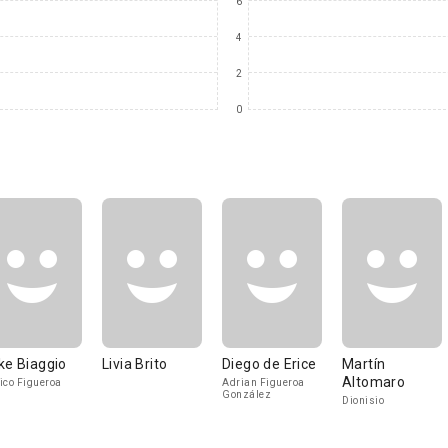
6
4
2
0
ke Biaggio
Livia Brito
Diego de Erice
Martín
Altomaro
ico Figueroa
Adrian Figueroa
González
Dionisio