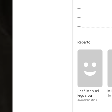
???
???
???
???
Reparto
José Manuel
Mi
Figueroa
Enr
Joan Sebastian