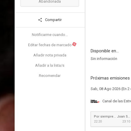
Abandonada
Compartir
Notificarme cuando...
N
Editar fechas de marcado
Disponible en...
Añadir nota privada
Sin información
Añadir a la lista/s
Recomendar
Próximas emisiones 
Sab, 08 Ago 2026 (En 2 
Canal de las Estr
Por siempre... Joan Sebastian
22:20
23:10