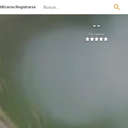
tificarse/Registrarse
--
Sin valorar