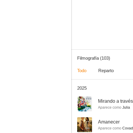
Las siete Cucas
8.3
Filmografía (103)
Todo
Reparto
2025
¿Cómo ves?
7.6
6.0
Mirando a través
Aparece como
Julia
--
Amanecer
Aparece como
Covado