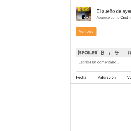
--
El sueño de aye
Aparece como
Cristi
Ver todo
Niñas mal
6.0
Fecha
Valoración
V
Mirando a través del agua
3.5