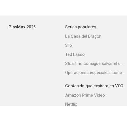
Walker
PlayMax
2026
Series populares
--
La Casa del Dragón
Silo
Ted Lasso
Stuart no consigue salvar el universo
Operaciones especiales: Lioness
Contenido que expirara en VOD
Volveré
Amazon Prime Video
--
Netflix
Filmin
Movistar+