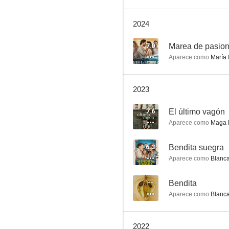
2024
Tres veces Ana
7.0
Marea de pasio
Aparece como
María 
7.3
2023
7.6
El último vagón
Aparece como
Maga 
6.3
Bendita suegra
Aparece como
Blanc
Abismo de pasión
6.7
--
Bendita
Aparece como
Blanc
2022