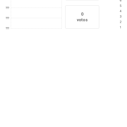
6
5
???
4
0
3
???
votos
2
1
???