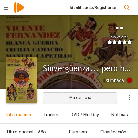
Identificarse/Registrarse
--
Sin valorar
Sinvergüenza... pero honrado
Estrenada
Marcar ficha
Información
Trailers
DVD / Blu-Ray
Noticias
Título original
Año
Duración
Clasificación por edades