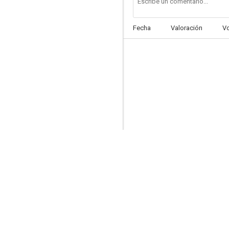
Fecha
Valoración
V
El macho
--
El embustero
--