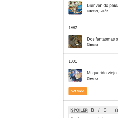
--
Bienvenido pai
Director
,
Guión
El sexo me da risa 2
1992
--
--
Dos fantasmas 
Director
1991
--
Mi querido viejo
Director
Mi querido viejo
Ver todo
--