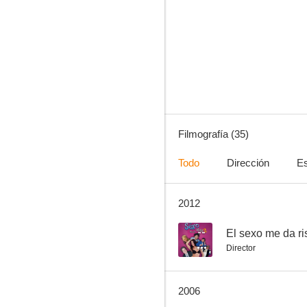
Una pura y dos con sal
7.8
Filmografía (35)
Todo
Dirección
Es
2012
La montaña sagrada
--
--
El sexo me da ri
Director
2006