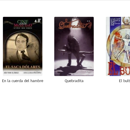
4.0
--
En la cuerda del hambre
Quebradita
El bul
--
--