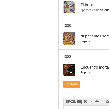
--
El bulto
Aparece como
Valeri
Por eso
1990
--
Ni parientes so
Reparto
1988
--
Encuentro morta
Reparto
Ver todo