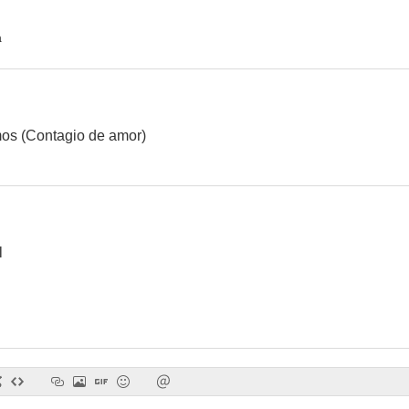
a
La manzana de la discordia
mos (Contagio de amor)
l