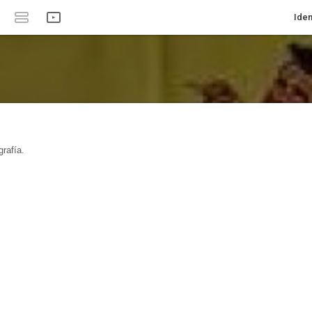
Iden
rafía.