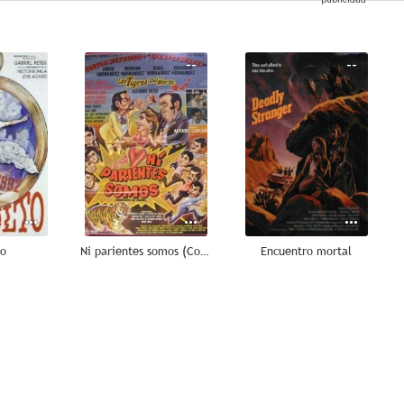
--
--
--
to
Ni parientes somos (Contagio de amor)
Encuentro mortal
--
--
--