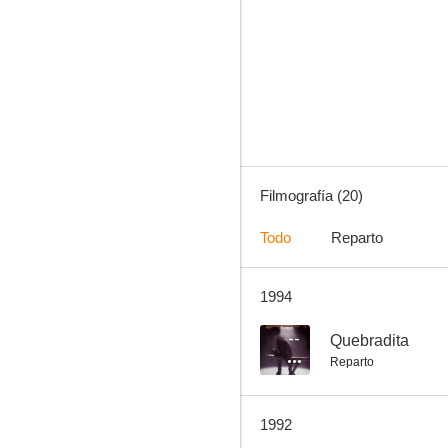
La jaula de oro
--
Filmografía (20)
Todo
Reparto
1994
Vividores de mujeres
--
--
Quebradita
Reparto
1992