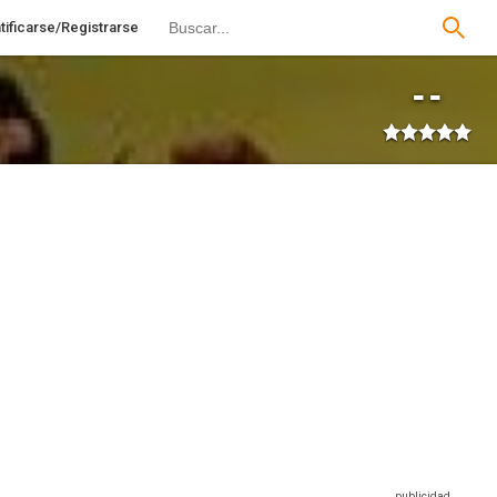
tificarse/Registrarse
--