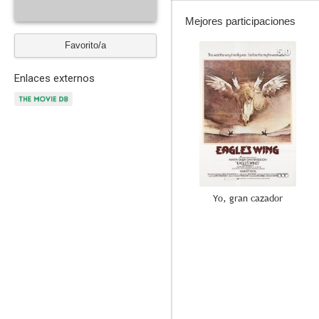
Mejores participaciones
Favorito/a
5.0
Enlaces externos
Yo, gran cazador
--