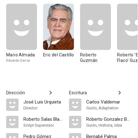
Mario Almada
Eric del Castillo
Roberto
Roberto 'E
Guzmán
Flaco' Gu
Eduardo Garza
Dirección
Escritura
José Luis Urquieta
Carlos Valdemar
Director
Guión, Adaptation
Roberto Salas Blanco
Roberto Gonzalez Benavidez
Script Supervisor
Guión, Historia, Idea
Pedro Gómez
Bernabé Palma