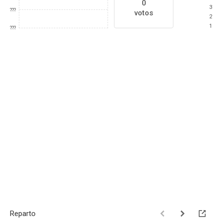
0
3
???
votos
2
1
???
Reparto