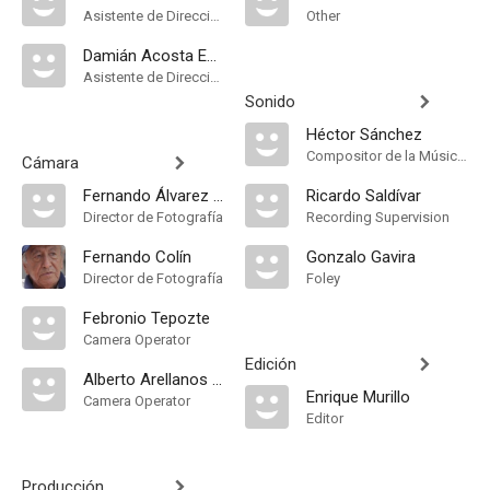
Asistente de Dirección
Other
Damián Acosta Esparza
Asistente de Dirección
Sonido
Héctor Sánchez
Compositor de la Música Original, Música
Cámara
Fernando Álvarez Colín
Ricardo Saldívar
Director de Fotografía
Recording Supervision
Fernando Colín
Gonzalo Gavira
Director de Fotografía
Foley
Febronio Tepozte
Camera Operator
Edición
Alberto Arellanos Bustamante
Enrique Murillo
Camera Operator
Editor
Producción