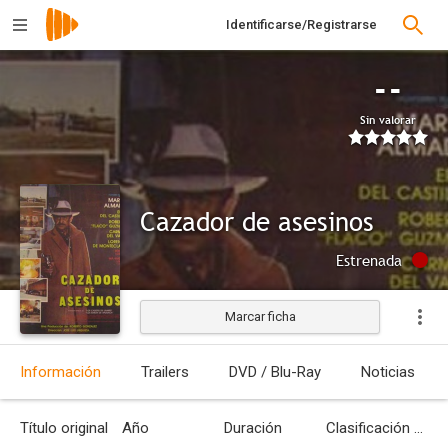
Identificarse/Registrarse
--
Sin valorar
Cazador de asesinos
Estrenada
Marcar ficha
Información
Trailers
DVD / Blu-Ray
Noticias
Título original
Año
Duración
Clasificación por edades