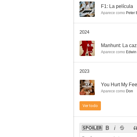
8.0
F1: La película
Aparece como
Peter 
Modern Love
2024
7.6
6.8
Manhunt: La caz
Aparece como
Edwin 
2023
7.0
You Hurt My Fee
Aparece como
Don
Casino Royale
Ver todo
7.0