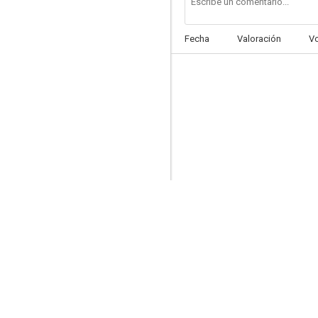
Fecha
Valoración
V
Underworld: Guerras de sangre
10
Testigo mudo
7.6