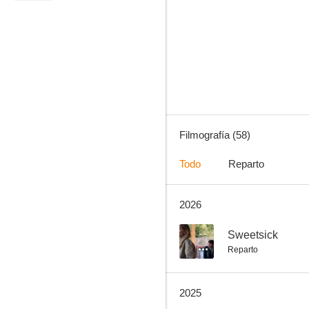
Black Mirror
8.2
Filmografía (58)
Todo
Reparto
2026
Star Wars Rebels
7.9
--
Sweetsick
Reparto
2025