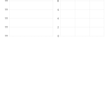
???
8
???
6
???
4
???
2
???
0