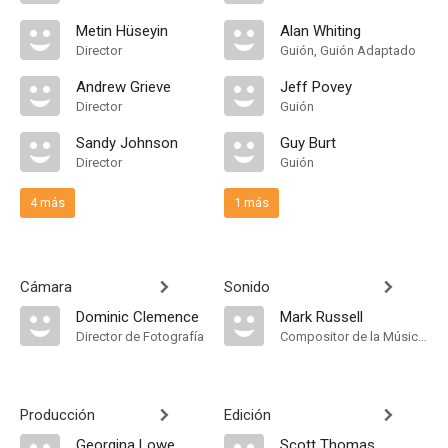
Metin Hüseyin
Alan Whiting
Director
Guión, Guión Adaptado
Andrew Grieve
Jeff Povey
Director
Guión
Sandy Johnson
Guy Burt
Director
Guión
4 más
1 más
Cámara
Sonido
Dominic Clemence
Mark Russell
Director de Fotografía
Compositor de la Música Original, Música
Producción
Edición
Georgina Lowe
Scott Thomas