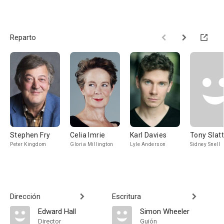
Reparto
Stephen Fry
Celia Imrie
Karl Davies
Tony Slat
Peter Kingdom
Gloria Millington
Lyle Anderson
Sidney Snell
Dirección
Escritura
Edward Hall
Simon Wheeler
Director
Guión