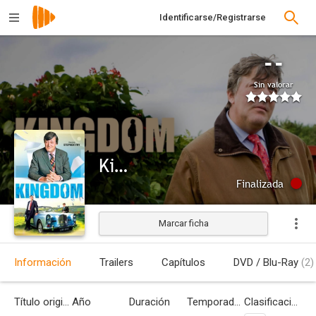
Identificarse/Registrarse
--
Sin valorar
Kingdom
Finalizada
Marcar ficha
Información
Trailers
Capítulos
DVD / Blu-Ray
(2)
Título original
Año
Duración
Temporadas
Clasificación por edades