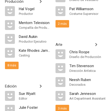
Producción
Hal Vogel
Pat Williamson
Productor
Costume Supervisor
Mentorn Television
2 más
Compañía de Produccion
David Aukin
Productor Ejecutivo
Arte
Kate Rhodes James
Chris Roope
Casting
Diseño de Producción
8 más
Tim Stevenson
Dirección Artística
Neesh Ruben
Decorados
Edición
Sue Wyatt
Sarah Jenneson
Editor
Art Department Assistant
Julie Foster
3 más