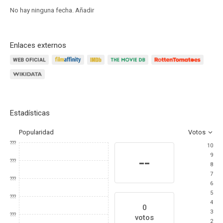
No hay ninguna fecha.
Añadir
Enlaces externos
Estadísticas
Popularidad
Votos
???
10
9
--
???
8
7
???
6
5
???
4
0
3
???
votos
2