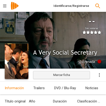
Identificarse/Registrarse
--
Sin valorar
A Very Social Secretary
Estrenada
Marcar ficha
Información
Trailers
DVD / Blu-Ray
Noticias
Título original
Año
Duración
Clasificación por edades