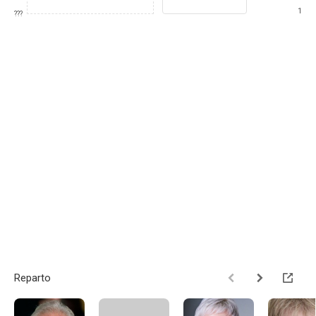
1
???
Reparto