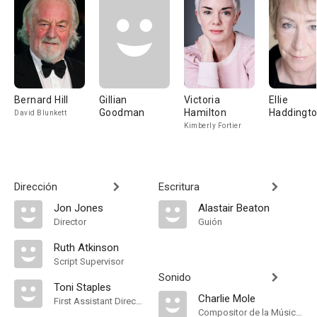
Bernard Hill
Gillian
Victoria
Ellie
Goodman
Hamilton
Haddingt
David Blunkett
Kimberly Fortier
Dirección
Escritura
Jon Jones
Alastair Beaton
Director
Guión
Ruth Atkinson
Script Supervisor
Sonido
Toni Staples
Charlie Mole
First Assistant Director
Compositor de la Música Original