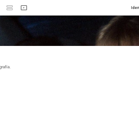
Iden
rafía.