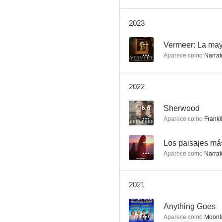
2023
Genius: Martin Luther King, Jr. y Malcolm X
--
Vermeer: La mayo
Aparece como
Narrat
--
2022
6.6
Sherwood
Aparece como
Frankl
--
Los paisajes má
Aparece como
Narrat
I am Non
--
2021
--
Anything Goes
Aparece como
Moonfa