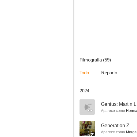
McDonald & Dodds
5.9
Filmografía (59)
Todo
Reparto
2024
Wimbledon: El amor está en juego
--
--
Genius: Martin Lu
Aparece como
Herman
--
Generation Z
Aparece como
Morga