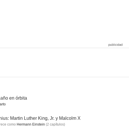
s
Sherwood
Grace de Mónaco
--
--
--
Genius: Martin Luther King, Jr.
Un año en órbita
Generation Z
--
--
--
año en órbita
arto
ius: Martin Luther King, Jr. y Malcolm X
rece como
Hermann Einstein
(
2
capítulos
)