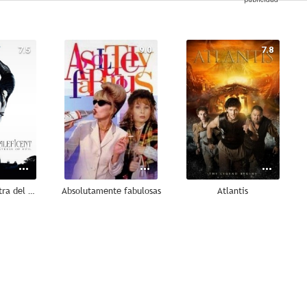
7.5
9.0
7.8
Maléfica: Maestra del mal
Absolutamente fabulosas
Atlantis
7.0
6.6
6.2