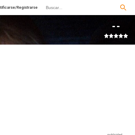
tificarse/Registrarse
--