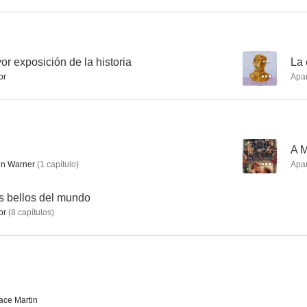
Vermeer: La mayor exposición de la historia
La exposición
r exposición de la historia
--
La 
or
Apa
--
--
--
A 
in Warner
(
1
capítulo
)
Apa
s bellos del mundo
or
(
8
capítulos
)
Bounty Hunters
Los impresionistas y el hombre que los encumbró
Rembra
--
--
ce Martin