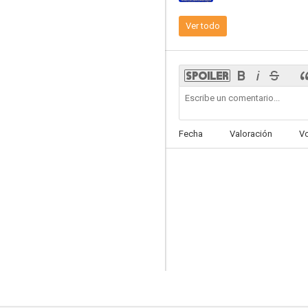
Ver todo
Gideon's Daughter
--
Fecha
Valoración
V
Hornblower: Castigo
--