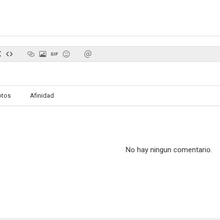
Friends & Crocodiles
A Very Social Secretary
Hornblower:
--
--
otos
Afinidad
No hay ningun comentario.
My Family
Hornblower: Las ranas y las langostas
--
--