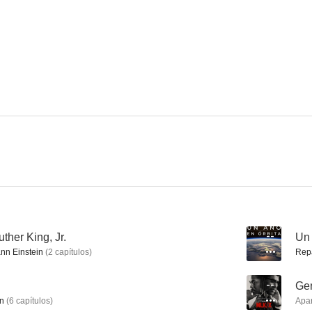
Criaturas feroces
Spy
Extra
5.0
4.2
Obsesión
Falcón: Condenados al silencio
--
--
ther King, Jr.
--
Un 
n Einstein
(
2
capítulos
)
Rep
--
Gen
n
(
6
capítulos
)
Apa