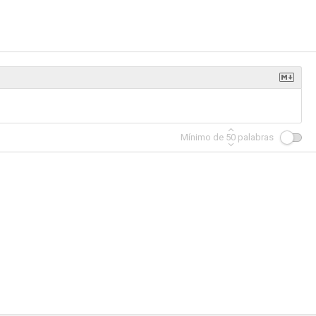
 Lealtad
Hornblower: Deber
Hornblower: Motín
--
--
--
Mínimo de
50
palabras
Hornblower: La duquesa y el diablo
Oliver Twist
Hornblower: Examen para teniente
--
--
--