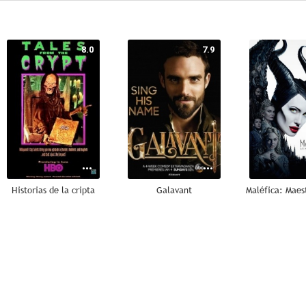
8.0
7.9
Historias de la cripta
Galavant
7.3
7.0