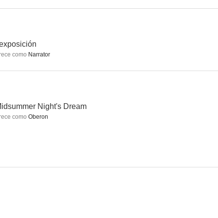
A Midsummer Night's Dream
Los paisajes más bellos del mundo
Anything Goes
exposición
rece como
Narrator
--
--
--
Midsummer Night's Dream
rece como
Oberon
ndt
The Trial of Tony Blair
Space Race
--
--
--