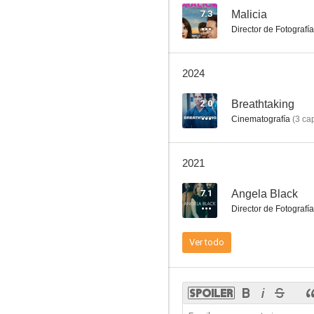
7.3
Malicia
Director de Fotografía
DCI Banks
2024
7.1
2.0
Breathtaking
Cinematografía
(
3
cap
2021
7.1
Angela Black
Director de Fotografía
Angela Black
Ver todo
6.5