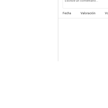
Fecha
Valoración
V
Pennyworth
5.8
La guardia
2.0