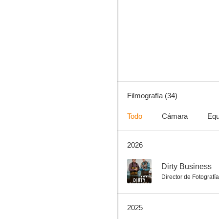
El bunker
8.1
Filmografía (34)
Todo
Cámara
Equ
2026
El detective Endeavour
7.5
--
Dirty Business
Director de Fotografía
2025