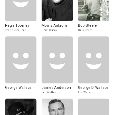
Regis Toomey
Morris Ankrum
Bob Steele
Sheriff Jim Beal
Chief Ouray
Billy Costa
George Wallace
James Anderson
George D. Wallace
Jed Walker
Les Walker