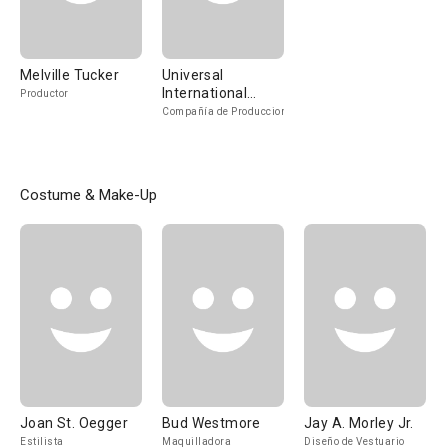
Melville Tucker
Universal
International
Productor
Pictures
Compañía de Produccion
Costume & Make-Up
Joan St. Oegger
Bud Westmore
Jay A. Morley Jr.
Estilista
Maquilladora
Diseño de Vestuario