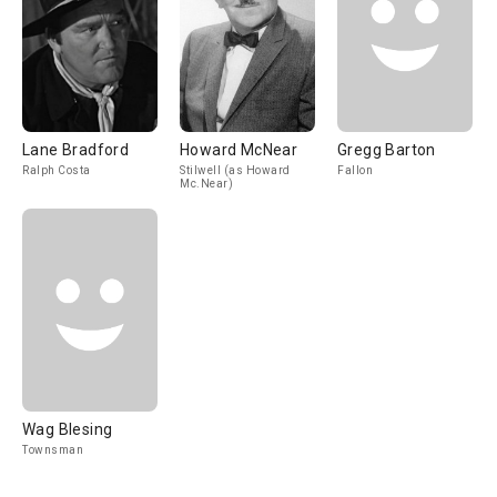
Lane Bradford
Howard McNear
Gregg Barton
Ralph Costa
Stilwell (as Howard
Fallon
Mc.Near)
Wag Blesing
Townsman