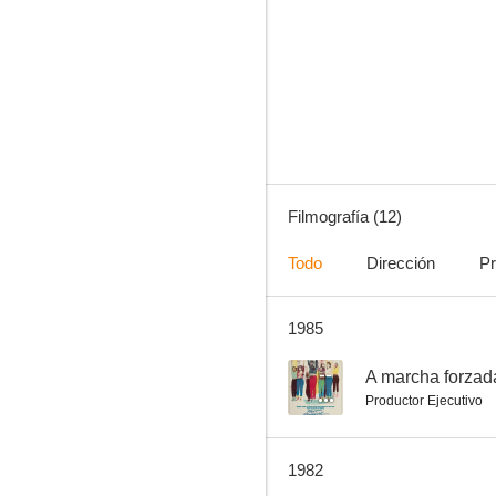
Hanky Panky (Una fuga muy chiflada)
--
Filmografía (12)
Todo
Dirección
Pr
1985
Uptown Saturday Night (Sucedió un sábado)
--
--
A marcha forzad
Productor Ejecutivo
1982