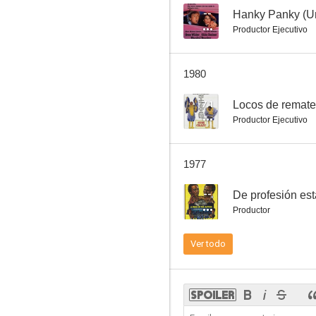
--
Hanky Panky (Un
Productor Ejecutivo
Tambores fraternos
1980
7.1
Locos de remate
Productor Ejecutivo
1977
--
De profesión es
Productor
Ver todo