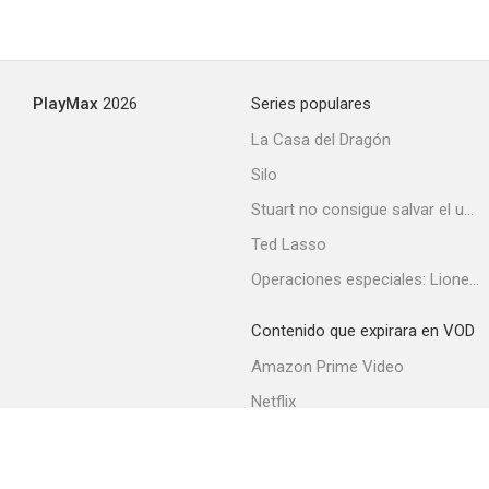
Drake: Hold On, We're Going Home
PlayMax
2026
Series populares
--
La Casa del Dragón
Silo
Stuart no consigue salvar el universo
Ted Lasso
Operaciones especiales: Lioness
Contenido que expirara en VOD
Garbage
Amazon Prime Video
--
Netflix
Filmin
Movistar+