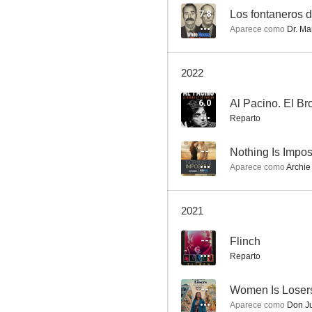
7.8
Los fontaneros 
Aparece como
Dr. Ma
Último aviso
2022
8.3
6.0
Al Pacino. El Bro
Reparto
--
Nothing Is Impos
Aparece como
Archie
2021
Supergirl
--
Flinch
8.2
Reparto
--
Women Is Loser
Aparece como
Don J