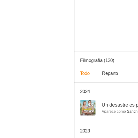
El mentalista
8.6
Filmografía (120)
Todo
Reparto
2024
Better Call Saul
8.5
4.9
Un desastre es 
Aparece como
Sanch
2023