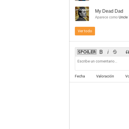
--
My Dead Dad
Aparece como
Uncle
Ver todo
Cazatesoros
7.5
Fecha
Valoración
V
Walker Texas Ranger
9.8