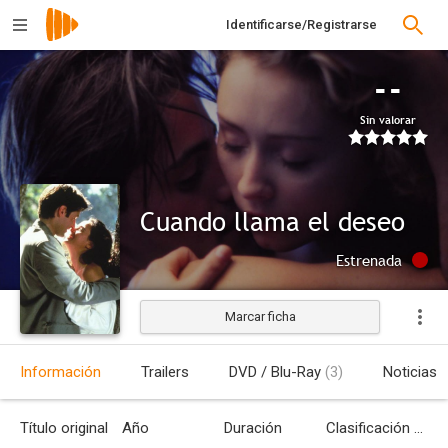
Identificarse/Registrarse
--
Sin valorar
Cuando llama el deseo
Estrenada
Marcar ficha
Información
Trailers
DVD / Blu-Ray
(3)
Noticias
Título original
Año
Duración
Clasificación por edades