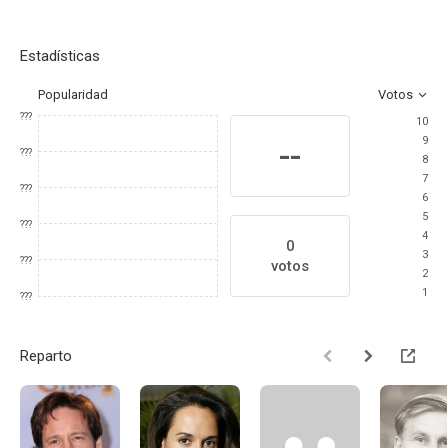
Estadísticas
Popularidad
Votos
???
10
9
--
???
8
7
???
6
5
???
4
0
3
???
votos
2
1
???
Reparto