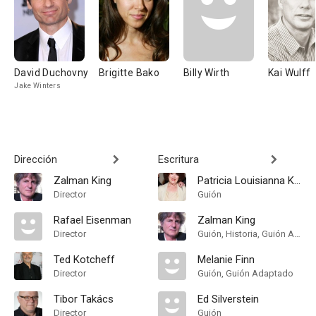
David Duchovny
Brigitte Bako
Billy Wirth
Kai Wulff
Jake Winters
Dirección
Escritura
Zalman King
Patricia Louisianna Knop
Director
Guión
Rafael Eisenman
Zalman King
Director
Guión, Historia, Guión Adaptado
Ted Kotcheff
Melanie Finn
Director
Guión, Guión Adaptado
Tibor Takács
Ed Silverstein
Director
Guión