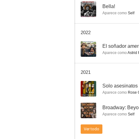
--
Bella!
Aparece como
Self
Embrujada
2022
9.0
5.5
El soñador amer
Aparece como
Astrid 
2021
8.2
Solo asesinatos e
Aparece como
Rose 
Las brujas de Salem
--
Broadway: Beyo
7.9
Aparece como
Self
Ver todo