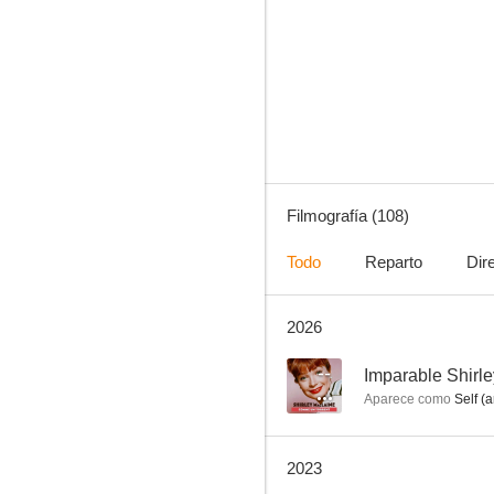
Solo asesinatos en el edificio
6.0
Filmografía (108)
Todo
Reparto
Dir
2026
Historias de San Valentín
5.4
--
Imparable Shirl
Aparece como
Self (a
2023