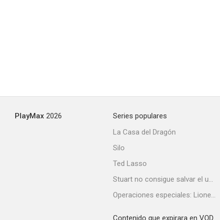
Warren Beatty, une obsession hollywoodienne
--
PlayMax
2026
Series populares
La Casa del Dragón
Silo
Hollywood Singing and Dancing: Una historia musical
Ted Lasso
--
Stuart no consigue salvar el universo
Operaciones especiales: Lioness
Contenido que expirara en VOD