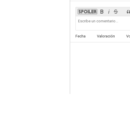
Coco Chanel
Fecha
Valoración
V
7.5
La calumnia
7.4