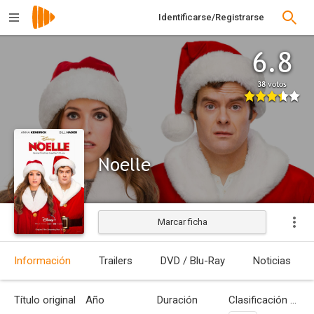
Identificarse/Registrarse
6.8
38 votos
Noelle
Marcar ficha
Estrenada
Información
Trailers
DVD / Blu-Ray
Noticias
Título original
Año
Duración
Clasificación por edades