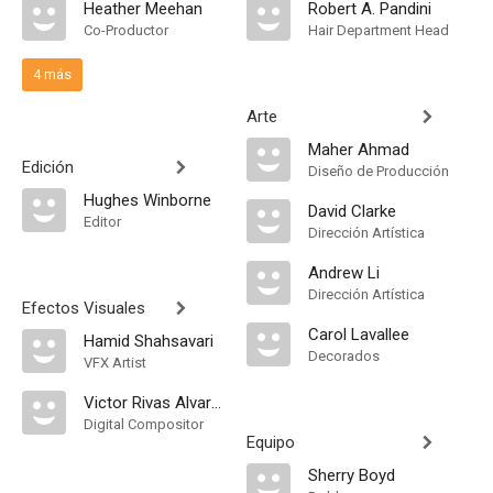
Heather Meehan
Robert A. Pandini
Co-Productor
Hair Department Head
4 más
Arte
Maher Ahmad
Edición
Diseño de Producción
Hughes Winborne
David Clarke
Editor
Dirección Artística
Andrew Li
Dirección Artística
Efectos Visuales
Carol Lavallee
Hamid Shahsavari
Decorados
VFX Artist
Victor Rivas Alvarez
Digital Compositor
Equipo
Sherry Boyd