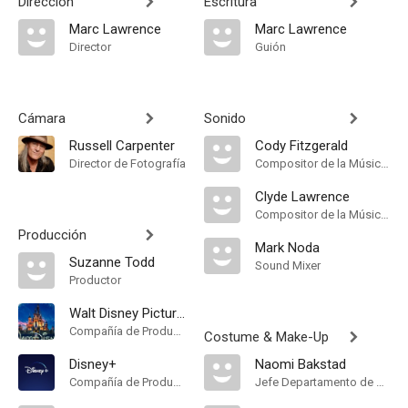
Dirección
Escritura
Marc Lawrence
Marc Lawrence
Director
Guión
Cámara
Sonido
Russell Carpenter
Cody Fitzgerald
Director de Fotografía
Compositor de la Música Original
Clyde Lawrence
Compositor de la Música Original, Songs
Producción
Mark Noda
Suzanne Todd
Sound Mixer
Productor
Walt Disney Pictures
Compañía de Produccion
Costume & Make-Up
Disney+
Naomi Bakstad
Compañía de Produccion
Jefe Departamento de Maquillaje