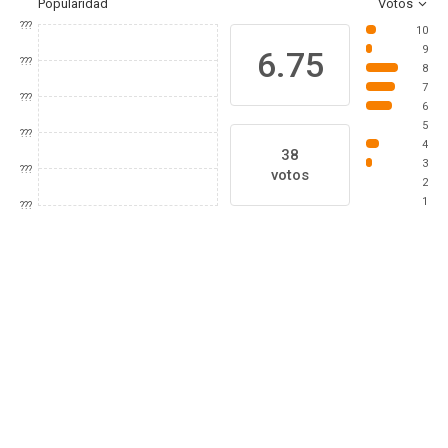
Popularidad
Votos
???
10
9
6.75
???
8
7
???
6
5
???
4
38
3
???
votos
2
1
???