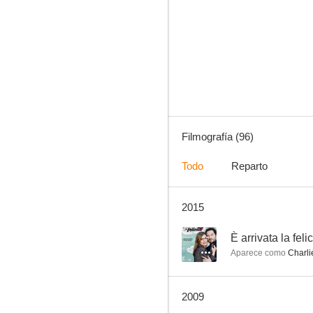
Al rojo vivo
7.3
Filmografía (96)
Todo
Reparto
2015
Furia
7.0
--
È arrivata la felic
Aparece como
Charli
2009