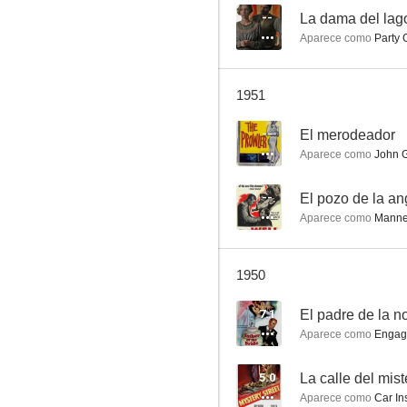
--
La dama del lag
Aparece como
Party 
La locura del dólar
1951
6.0
--
El merodeador
Aparece como
John G
--
El pozo de la an
Aparece como
Manne
1950
La fuerza del destino
7.1
El padre de la n
6.0
Aparece como
Engageme
5.0
La calle del mist
Aparece como
Car Ins