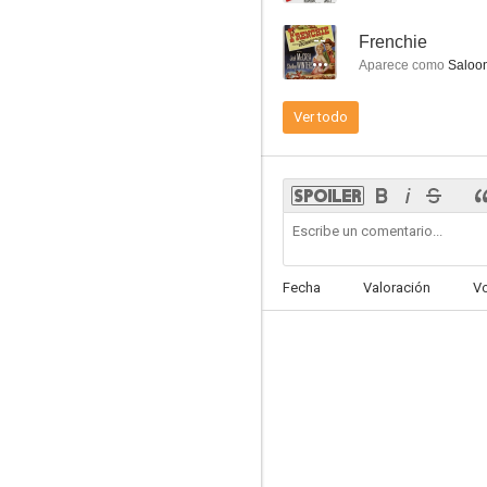
--
Frenchie
Aparece como
Saloon
Ver todo
Adelante, mi amor
5.8
Fecha
Valoración
V
La cena de los acusados
--