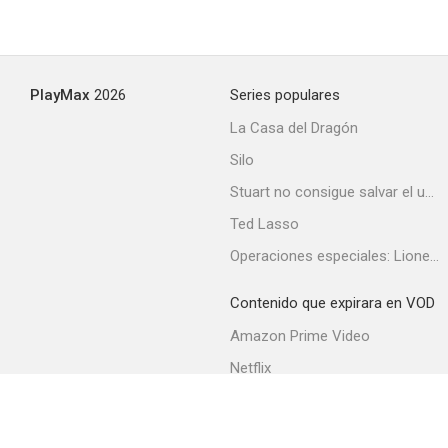
Rendezvous
PlayMax
2026
Series populares
--
La Casa del Dragón
Silo
Stuart no consigue salvar el universo
Ted Lasso
Operaciones especiales: Lioness
Contenido que expirara en VOD
La sombra de la duda
Amazon Prime Video
--
Netflix
Filmin
Movistar+