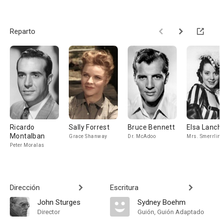
Reparto
Ricardo
Sally Forrest
Bruce Bennett
Elsa Lanc
Montalban
Grace Shanway
Dr. McAdoo
Mrs. Smerrli
Peter Moralas
Dirección
Escritura
John Sturges
Sydney Boehm
Director
Guión, Guión Adaptado