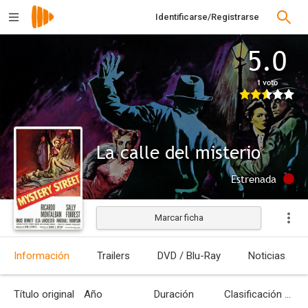
Identificarse/Registrarse
5.0
1 voto
La calle del misterio
Estrenada
Marcar ficha
Información
Trailers
DVD / Blu-Ray
Noticias
Título original
Año
Duración
Clasificación por edades