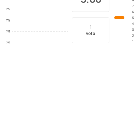
8
7
???
6
5
???
4
1
3
???
voto
2
1
???