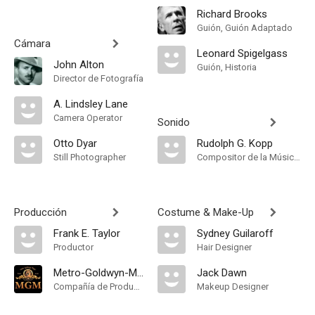
Richard Brooks
Guión, Guión Adaptado
Cámara
Leonard Spigelgass
John Alton
Guión, Historia
Director de Fotografía
A. Lindsley Lane
Camera Operator
Sonido
Otto Dyar
Rudolph G. Kopp
Still Photographer
Compositor de la Música Original, Música
Producción
Costume & Make-Up
Frank E. Taylor
Sydney Guilaroff
Productor
Hair Designer
Metro-Goldwyn-Mayer
Jack Dawn
Compañía de Produccion
Makeup Designer