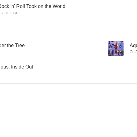
ock 'n' Roll Took on the World
capítulos
)
Agu Trot de Roald Dahl
La Víbora Negra: Viaje en el tiempo
La Víbora
7.0
7.0
er the Tree
7.6
Aqu
Gui
ous: Inside Out
Mary y Martha (El coraje de dos madres)
Doctor Who: Vincent and the Doctor
6.4
--