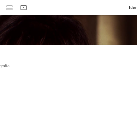
Iden
rafía.