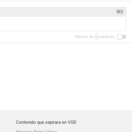
Live Aid: When Rock 'n' Roll Took on the World
Ed Sheeran: Under the Tree
Absolutely Fabulous: Inside Out
Mínimo de
50
palabras
--
--
--
y Mr Bean
La extraordinaria historia de los Juegos Paralímpicos
Comic Relief: Mamma Mia! Here We Go Yet Again
--
--
--
Contenido que expirara en VOD