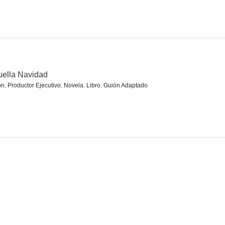
 Negra
Aquella Navidad
Genie
7.0
6.9
6.5
ella Navidad
ón
,
Productor Ejecutivo
,
Novela
,
Libro
,
Guión Adaptado
El cuento de Navidad de Víbora Negra
The Beatles: Eight Days a Week - The Touring Years
Täitsa lõpp
--
--
--