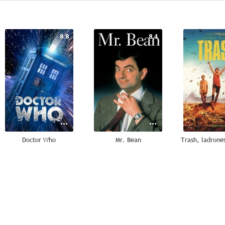
8.8
8.4
Doctor Who
Mr. Bean
7.6
7.4