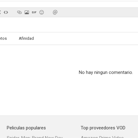
Mr. Bean: La serie animada
No estamos solos
otos
Afinidad
--
--
No hay ningun comentario.
Charlie Mackesy: The Boy, the Mole, the Fox, the Horse and Me
Especial Love Actually
Happy Birthda
--
--
Peliculas populares
Top proveedores VOD