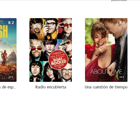
8.2
8.1
8.0
Trash, ladrones de esperanza
Radio encubierta
Una cuestión de tiempo
7.4
7.3
6.9