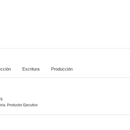
Mamma Mia: Una y otra vez
Love Actually
6.8
6.8
ección
Escritura
Producción
Cuatro bodas y un funeral
Yesterday
9.3
8.5
os
oria
,
Productor Ejecutivo