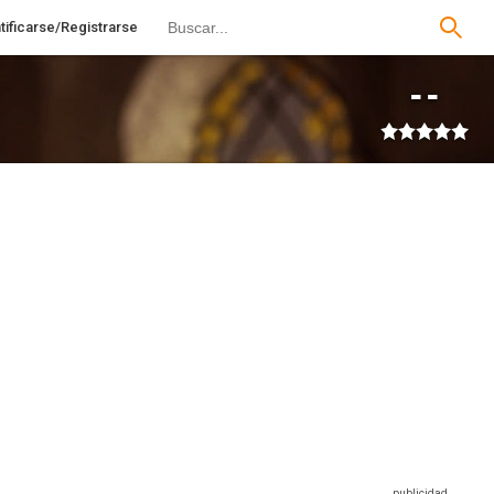
tificarse/Registrarse
--