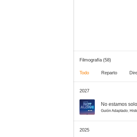
War Horse (Caballo de batalla)
6.9
Filmografía (58)
Todo
Reparto
Dir
2027
Bridget Jones: Sobreviviré
9.5
--
No estamos sol
Guión Adaptado
,
Hist
2025