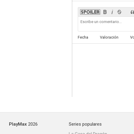
Red Nose Day Actually
Fecha
Valoración
V
--
Hi, Again
--
PlayMax
2026
Series populares