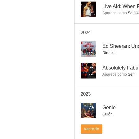
--
Live Aid: When R
Aparece como
Self
(
4
La chica del café
2024
7.0
--
Ed Sheeran: Und
Director
--
Absolutely Fabul
Aparece como
Self
2023
One Red Nose Day and a Wedding
7.6
Genie
6.4
Guión
Ver todo