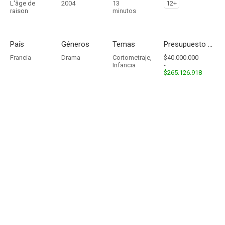
L'âge de
2004
13
12+
raison
minutos
País
Géneros
Temas
Presupuesto - Ingresos
Francia
Drama
Cortometraje
,
$40.000.000
Infancia
-
$265.126.918