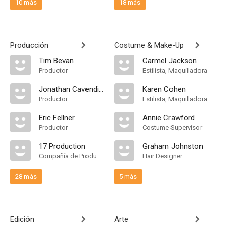
10 más
18 más
Producción
Costume & Make-Up
Tim Bevan
Carmel Jackson
Productor
Estilista, Maquilladora
Jonathan Cavendish
Karen Cohen
Productor
Estilista, Maquilladora
Eric Fellner
Annie Crawford
Productor
Costume Supervisor
17 Production
Graham Johnston
Compañía de Produccion
Hair Designer
28 más
5 más
Edición
Arte