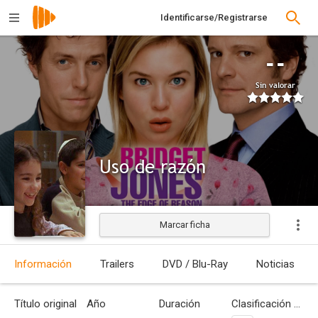
Identificarse/Registrarse
--
Sin valorar
Uso de razón
Marcar ficha
Estrenada
Información
Trailers
DVD / Blu-Ray
Noticias
Título original
Año
Duración
Clasificación por edades