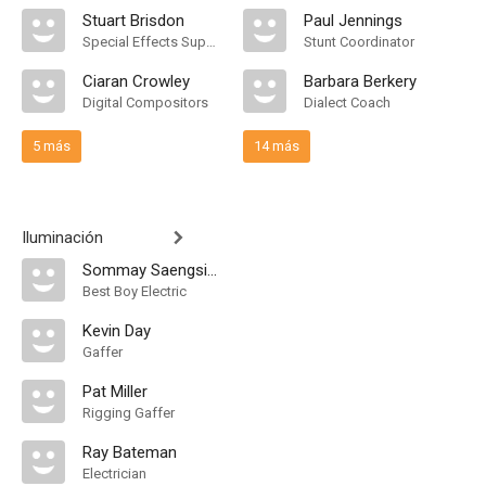
Stuart Brisdon
Paul Jennings
Special Effects Supervisor
Stunt Coordinator
Ciaran Crowley
Barbara Berkery
Digital Compositors
Dialect Coach
5 más
14 más
Iluminación
Sommay Saengsinchai
Best Boy Electric
Kevin Day
Gaffer
Pat Miller
Rigging Gaffer
Ray Bateman
Electrician