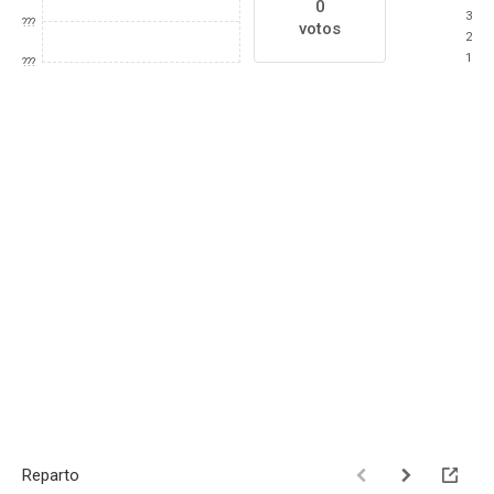
0
3
???
votos
2
1
???
Reparto