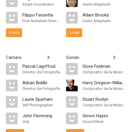
Script Coordinator
Guión Adaptado
Filippo Fassetta
Adam Brooks
First Assistant Director
Guión Adaptado
4 más
1 más
Cámara
Sonido
Pascal Lagriffoul
Giora Feidman
Director de Fotografía
Compositor de la Música Original
Adrian Biddle
Harry Gregson-Williams
Director de Fotografía
Compositor de la Música Original
Laurie Sparham
Stuart Roslyn
Still Photographer
Compositor de la Música Original
John Flemming
Simon Hayes
Grip
Sound Mixer