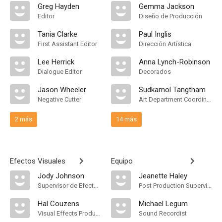
Greg Hayden
Gemma Jackson
Editor
Diseño de Producción
Tania Clarke
Paul Inglis
First Assistant Editor
Dirección Artística
Lee Herrick
Anna Lynch-Robinson
Dialogue Editor
Decorados
Jason Wheeler
Sudkamol Tangtham
Negative Cutter
Art Department Coordinator
2 más
14 más
Efectos Visuales
Equipo
Jody Johnson
Jeanette Haley
Supervisor de Efectos Visuales
Post Production Supervisor
Hal Couzens
Michael Legum
Visual Effects Producer
Sound Recordist