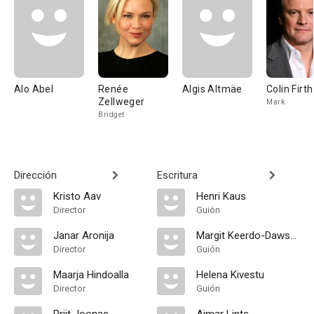
Alo Abel
Renée
Algis Altmäe
Colin Firth
Zellweger
Mark
Bridget
Dirección
Escritura
Kristo Aav
Henri Kaus
Director
Guión
Janar Aronija
Margit Keerdo-Dawson
Director
Guión
Maarja Hindoalla
Helena Kivestu
Director
Guión