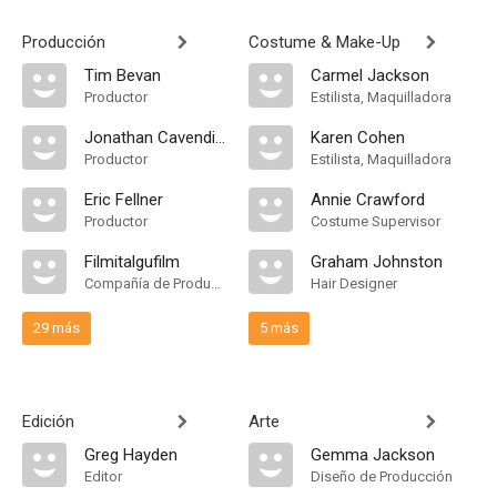
Producción
Costume & Make-Up
Tim Bevan
Carmel Jackson
Productor
Estilista, Maquilladora
Jonathan Cavendish
Karen Cohen
Productor
Estilista, Maquilladora
Eric Fellner
Annie Crawford
Productor
Costume Supervisor
Filmitalgufilm
Graham Johnston
Compañía de Produccion
Hair Designer
29 más
5 más
Edición
Arte
Greg Hayden
Gemma Jackson
Editor
Diseño de Producción