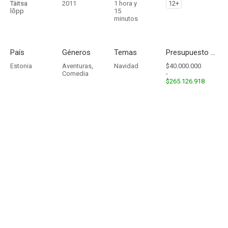
Täitsa
2011
1 hora y
12+
lõpp
15
minutos
País
Géneros
Temas
Presupuesto - Ingresos
Estonia
Aventuras
,
Navidad
$40.000.000
Comedia
-
$265.126.918