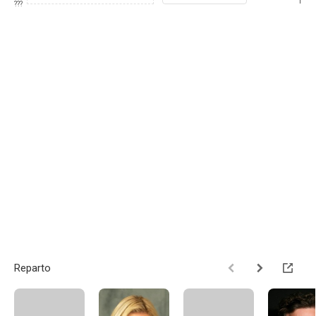
1
???
Reparto