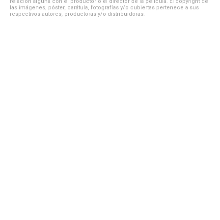
relación alguna con el productor o el director de la película. El copyright de
las imágenes, póster, carátula, fotografías y/o cubiertas pertenece a sus
respectivos autores, productoras y/o distribuidoras.