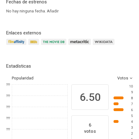
Fechas de estrenos
No hay ninguna fecha.
Añadir
Enlaces externos
Estadísticas
Popularidad
Votos
???
10
9
6.50
???
8
7
???
6
5
???
4
6
3
???
votos
2