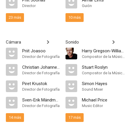
Priit Joonas
Aimar Lints
Director
Guión
23 más
10 más
Cámara
Sonido
Priit Joasoo
Harry Gregson-Williams
Director de Fotografía
Compositor de la Música Original
Christian Johannes Kask
Stuart Roslyn
Director de Fotografía
Compositor de la Música Original
Piret Krustok
Simon Hayes
Director de Fotografía
Sound Mixer
Sven-Erik Mändmaa
Michael Price
Director de Fotografía
Music Editor
14 más
17 más