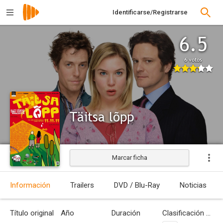
Identificarse/Registrarse
6.5
6 votos
Täitsa lõpp
Marcar ficha
Estrenada
Información
Trailers
DVD / Blu-Ray
Noticias
Título original
Año
Duración
Clasificación por edades