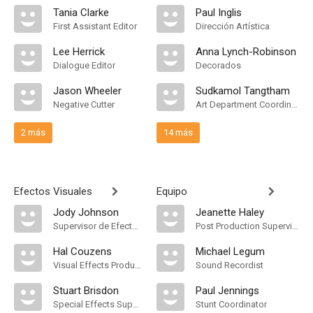
Tania Clarke
Paul Inglis
First Assistant Editor
Dirección Artística
Lee Herrick
Anna Lynch-Robinson
Dialogue Editor
Decorados
Jason Wheeler
Sudkamol Tangtham
Negative Cutter
Art Department Coordinator
2 más
14 más
Efectos Visuales
Equipo
Jody Johnson
Jeanette Haley
Supervisor de Efectos Visuales
Post Production Supervisor
Hal Couzens
Michael Legum
Visual Effects Producer
Sound Recordist
Stuart Brisdon
Paul Jennings
Special Effects Supervisor
Stunt Coordinator