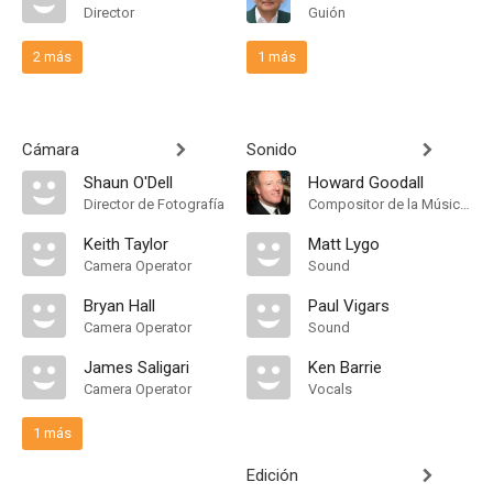
Director
Guión
2 más
1 más
Cámara
Sonido
Shaun O'Dell
Howard Goodall
Director de Fotografía
Compositor de la Música Original
Keith Taylor
Matt Lygo
Camera Operator
Sound
Bryan Hall
Paul Vigars
Camera Operator
Sound
James Saligari
Ken Barrie
Camera Operator
Vocals
1 más
Edición