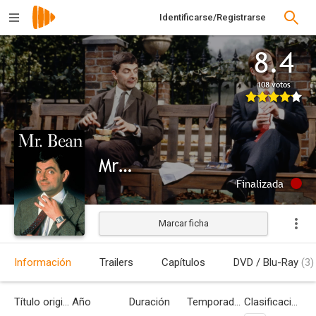
Identificarse/Registrarse
8.4
108 votos
Mr. Bean
Finalizada
Marcar ficha
Información
Trailers
Capítulos
DVD / Blu-Ray
(3)
Título original
Año
Duración
Temporadas
Clasificación por edades