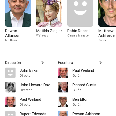
Rowan
Matilda Ziegler
Robin Driscoll
Matthew
Atkinson
Ashforde
Waitress
Cinema Manager
Mr. Bean
Porter
Dirección
Escritura
John Birkin
Paul Weiland
Director
Guión
John Howard Davies
Richard Curtis
Director
Guión
Paul Weiland
Ben Elton
Director
Guión
Rupert Edwards
Rowan Atkinson