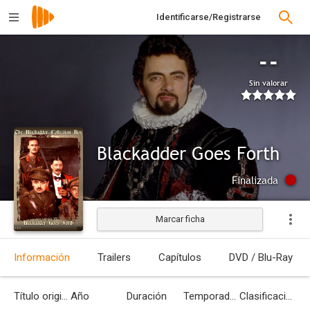
Identificarse/Registrarse
--
Sin valorar
Blackadder Goes Forth
Finalizada
Marcar ficha
Información
Trailers
Capítulos
DVD / Blu-Ray
Título original
Año
Duración
Temporadas
Clasificación por edades