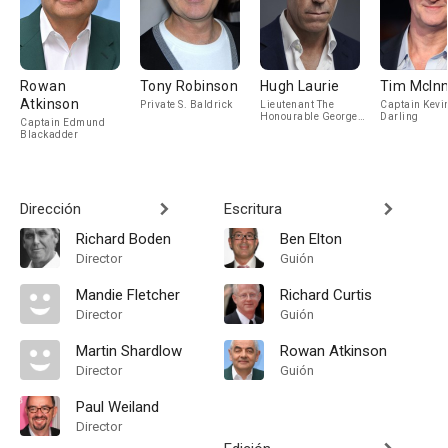
Rowan
Tony Robinson
Hugh Laurie
Tim McIn
Atkinson
Private S. Baldrick
Lieutenant The
Captain Kevi
Honourable George
Darling
Captain Edmund
Colthurst St.
Blackadder
Barleigh
Dirección
Escritura
Richard Boden
Ben Elton
Director
Guión
Mandie Fletcher
Richard Curtis
Director
Guión
Martin Shardlow
Rowan Atkinson
Director
Guión
Paul Weiland
Director