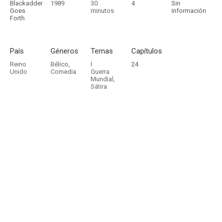
Blackadder
1989
30
4
Sin
Goes
minutos
información
Forth
País
Géneros
Temas
Capítulos
Reino
Bélico
,
I
24
Unido
Comedia
Guerra
Mundial
,
Sátira