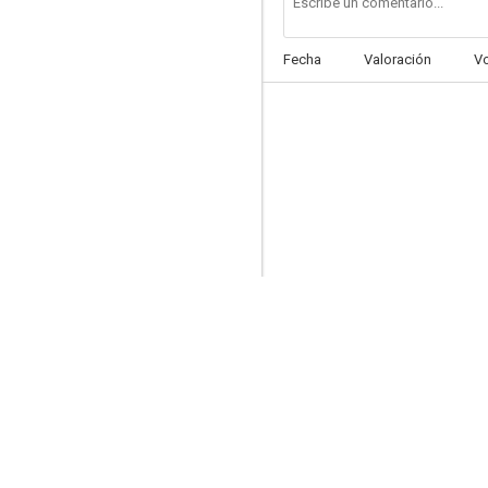
Fecha
Valoración
V
JAG: Alerta roja
7.5
Mannix
7.2