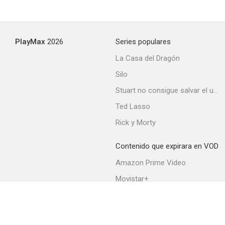
Jerry Calamidad
PlayMax
2026
Series populares
--
La Casa del Dragón
Silo
Stuart no consigue salvar el universo
Ted Lasso
Rick y Morty
Contenido que expirara en VOD
La hora de los famosos
Amazon Prime Video
--
Movistar+
Netflix
Filmin