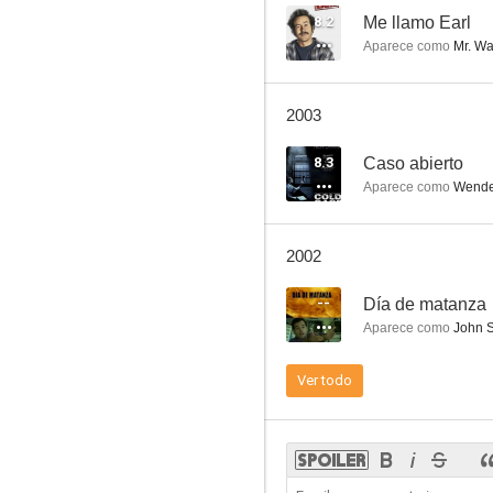
8.2
Me llamo Earl
Aparece como
Mr. Wa
Kojak
2003
7.9
8.3
Caso abierto
Aparece como
Wendel
2002
--
Día de matanza
Aparece como
John S
Los ángeles de Charlie
Ver todo
7.6