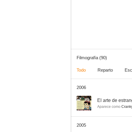
Chinatown
9.0
Filmografía (90)
Todo
Reparto
Esc
2006
The Fall Guy
8.2
7.2
El arte de estran
Aparece como
Crank
2005