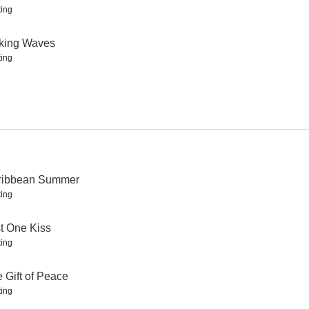
ing
king Waves
ing
¿Con quién me he casado?
Mending Fences
Criminal (Felon)
7.9
7.8
7.6
ribbean Summer
ing
t One Kiss
erfecto
Una pandilla alucinante
Arma Joven
ing
7.5
7.5
7.5
 Gift of Peace
ing