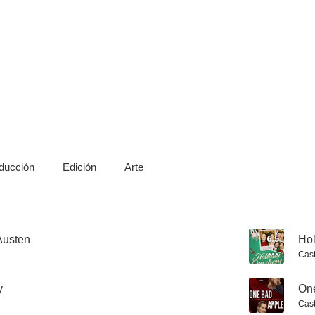
Hidden Gems
The 27-Hour Day
Prediction 
10
10
ducción
Edición
Arte
A Country Wedding
All of My Heart
10
10
Austen
6.5
Hol
Cast
y
--
On
Cast