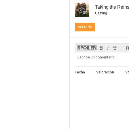
--
Taking the Rein
Casting
Ver todo
Una nochevieja real
6.8
Fecha
Valoración
V
Alerta tiburones