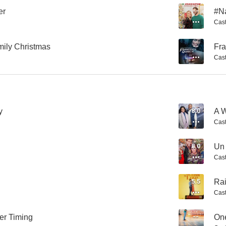
er
--
#N
Cast
ily Christmas
--
Fra
Cast
Flores en el ático
A Timeless Christmas
7.5
7.5
y
8.0
A W
Cast
8.0
Un
Cast
5.5
Rai
La chica de al lado
El amor llega suavemente
Cast
7.3
7.3
ler Timing
--
On