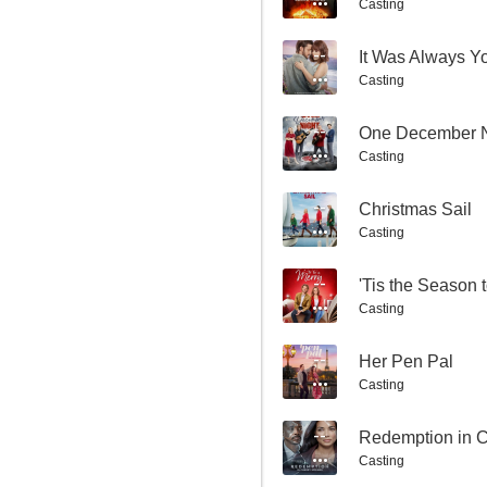
Casting
--
It Was Always Y
Casting
--
One December N
Casting
Una boda en diciembre
--
Christmas Sail
7.0
Casting
--
'Tis the Season 
Casting
--
Her Pen Pal
Casting
Christmas Island
--
Redemption in C
Casting
7.0