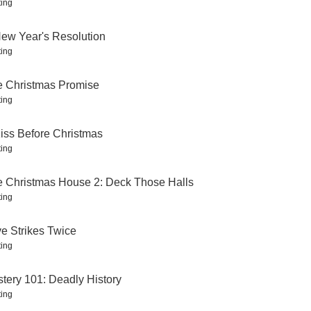
ing
ew Year's Resolution
ing
 Christmas Promise
ing
iminal
Mystery woman: Un asesino entre nosotros
Un novio por Navidad
iss Before Christmas
7.0
7.0
7.0
ing
 Christmas House 2: Deck Those Halls
ing
e Strikes Twice
ing
Summer
Maple Valley Christmas
Buenos días, Navidad!
tery 101: Deadly History
ing
7.0
7.0
6.9