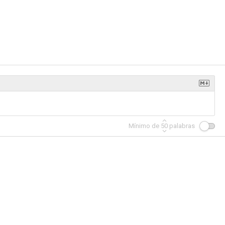
era
Los jueces de la ley
Top Dog: El perro sargento
6.7
6.7
6.6
Mínimo de
50
palabras
upuesto
Recetas de amor
Dos novios y una boda