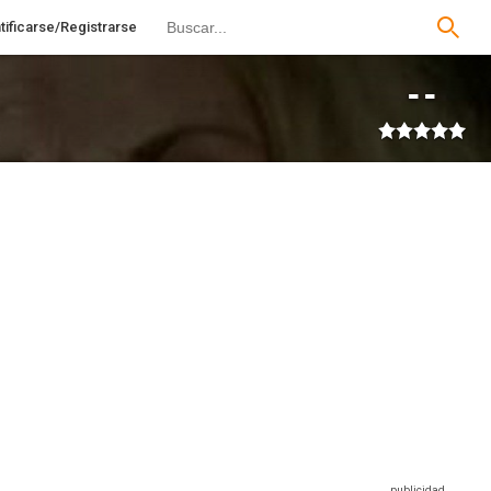
tificarse/Registrarse
--