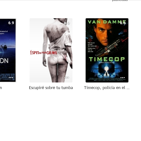
6.9
6.9
6.6
n
Escupiré sobre tu tumba
Timecop, policía en el tiempo
10
10
10