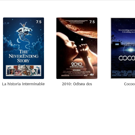
7.5
7.5
La historia interminable
2010: Odisea dos
Cocoo
10
10