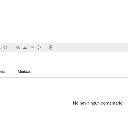
s
Un beso irresistible
Unleashing Mr. Darcy
La niñ
6.7
6.7
otos
Afinidad
No hay ningun comentario.
Amor por casualidad
El tren de la Navidad
Amor, por s