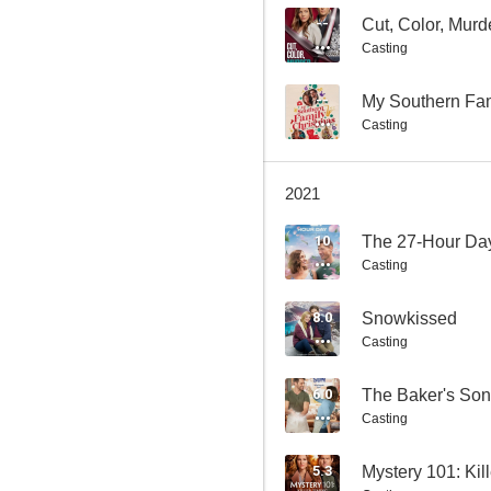
--
Cut, Color, Murd
Casting
--
My Southern Fam
Casting
Juerga tropical
7.5
2021
10
The 27-Hour Da
Casting
8.0
Snowkissed
Casting
6.0
The Baker's Son
A Taste of Romance
Casting
7.3
5.3
Mystery 101: Kil