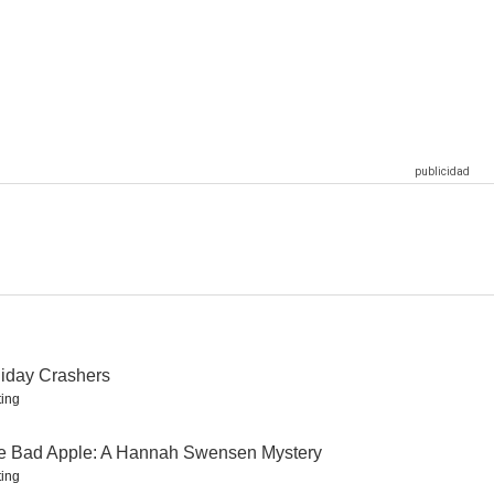
Murder
París, vino y romances
Su último aliento
10
10
10
Mystery Woman: Redención
Mystery Woman: Asesinato al amanecer
Mystery Woman: Tras la pista del crimen
9.8
9.6
8.5
iday Crashers
ing
e Bad Apple: A Hannah Swensen Mystery
ing