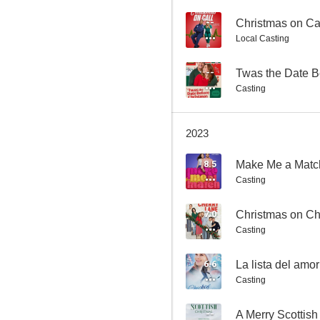
--
Christmas on Ca
Local Casting
Un héroe en casa
--
Twas the Date B
8.5
Casting
2023
8.5
Make Me a Matc
Casting
7.0
Christmas on Ch
Casting
Sweet Autumn
8.0
6.6
La lista del amor
Casting
--
A Merry Scottish