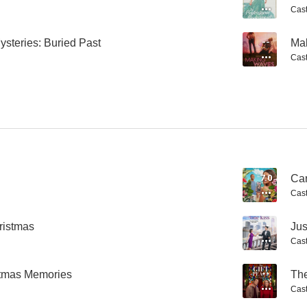
Cast
ysteries: Buried Past
--
Ma
Cast
Diagnóstico delicioso
Un héroe local
8.0
8.0
7.0
Ca
Cast
ristmas
--
Jus
Los piratas de las islas salvajes
Lápiz de labios
El partido p
Cast
7.6
7.5
istmas Memories
--
The
Cast