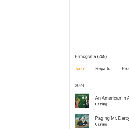
Soldado universal
10
Filmografía (268)
Todo
Reparto
Pro
2024
Jugando con la muerte
10
6.5
An American in 
Casting
5.5
Paging Mr. Darc
Casting