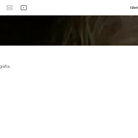
Iden
rafía.