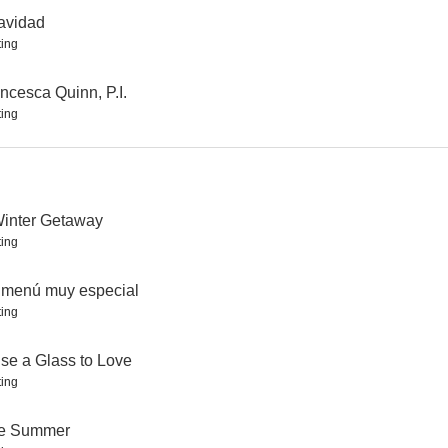
avidad
ing
ncesca Quinn, P.I.
ing
Una propuesta en invierno
A la luz de la luna
Vacaciones junto al mar
7.5
7.4
7.3
inter Getaway
ing
 menú muy especial
ing
se a Glass to Love
Nuestros maravillosos aliados
Atrapa ese maniquí (Maniquí 2)
Corazones afines
ing
7.2
7.2
7.1
e Summer