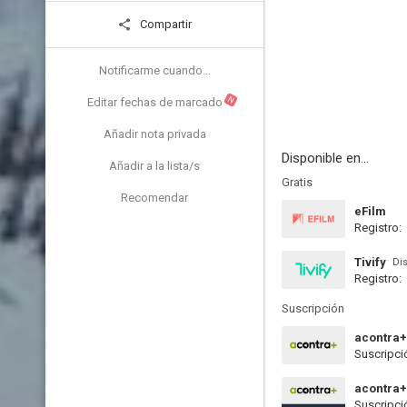
Compartir
Notificarme cuando...
N
Editar fechas de marcado
Añadir nota privada
Disponible en...
Añadir a la lista/s
Gratis
Recomendar
eFilm
Registro:
Tivify
Di
Registro:
Suscripción
acontra+
Suscripci
acontra
Suscripci