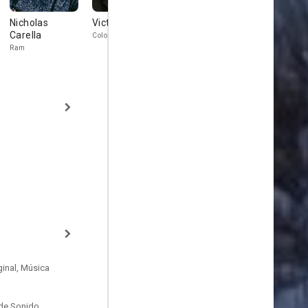
Nicholas
Victor Garber
Marsha Regis
Sharon Tay
Carella
Colonel Bill Hughes
Carolyn
Jamie
Ram
inal, Música
de Sonido