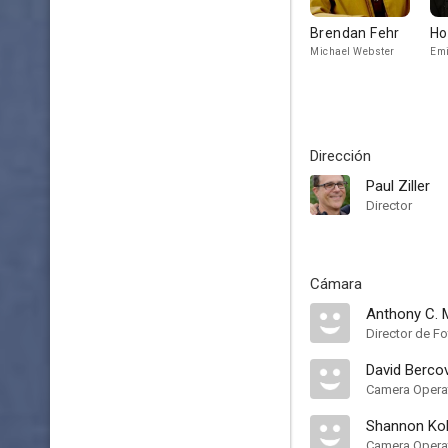
Brendan Fehr
Ho
Michael Webster
Emi
Dirección
Paul Ziller
Director
Cámara
Anthony C. 
Director de Fo
David Bercov
Camera Opera
Shannon Koh
Camera Opera