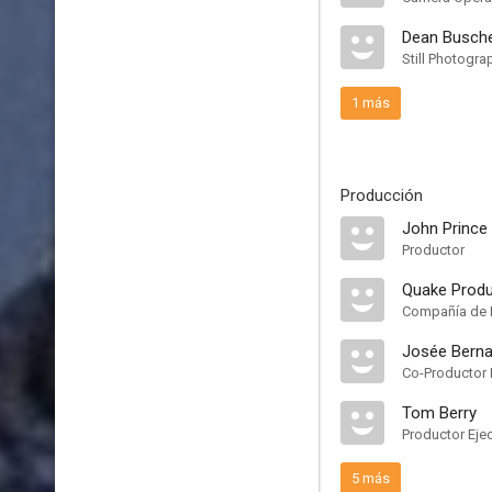
Dean Busch
Still Photogra
1 más
Producción
John Prince
Productor
Quake Produ
Compañía de 
Josée Berna
Co-Productor 
Tom Berry
Productor Eje
5 más