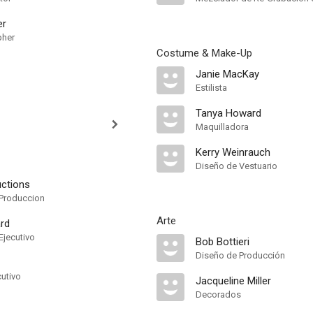
er
pher
Costume & Make-Up
Janie MacKay
Estilista
Tanya Howard
Maquilladora
Kerry Weinrauch
Diseño de Vestuario
ctions
Produccion
Arte
rd
Ejecutivo
Bob Bottieri
Diseño de Producción
cutivo
Jacqueline Miller
Decorados