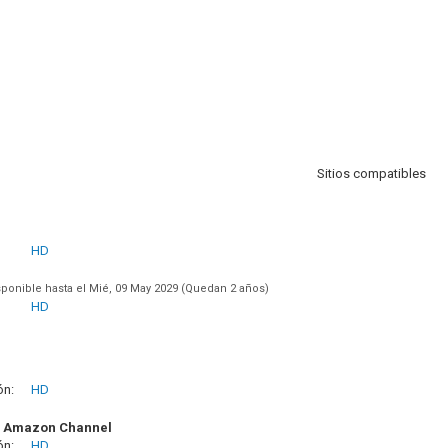
Sitios compatibles
HD
sponible hasta el Mié, 09 May 2029 (Quedan 2 años)
HD
ón:
HD
+ Amazon Channel
ón:
HD