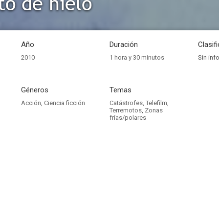
o de hielo
Año
Duración
Clasif
2010
1 hora y 30 minutos
Sin inf
Géneros
Temas
Acción
,
Ciencia ficción
Catástrofes
,
Telefilm
,
Terremotos
,
Zonas
frías/polares