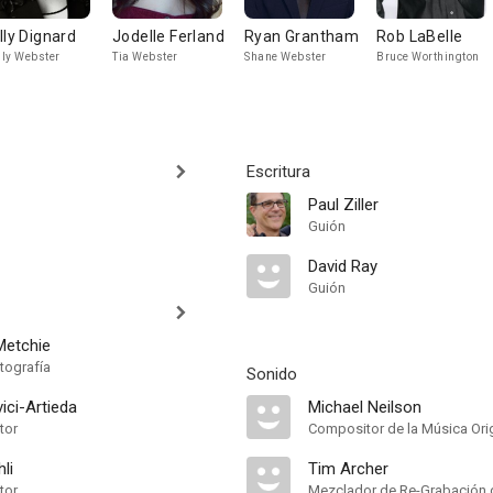
lly Dignard
Jodelle Ferland
Ryan Grantham
Rob LaBelle
ly Webster
Tia Webster
Shane Webster
Bruce Worthington
Escritura
Paul Ziller
Guión
David Ray
Guión
Metchie
tografía
Sonido
ici-Artieda
Michael Neilson
tor
Compositor de la Música Orig
li
Tim Archer
tor
Mezclador de Re-Grabación 