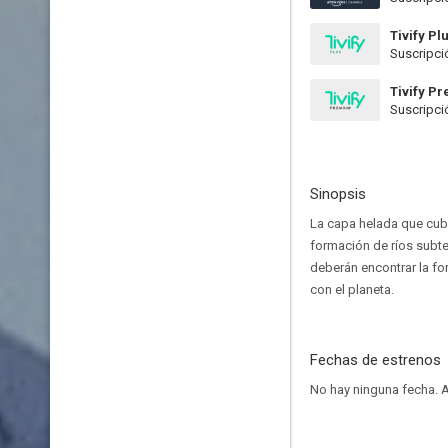
Tivify Pl
Suscripci
Tivify P
Suscripci
Sinopsis
La capa helada que cubr
formación de ríos subt
deberán encontrar la f
con el planeta.
Fechas de estrenos
No hay ninguna fecha.
A