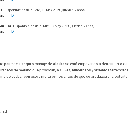
us
Disponible hasta el Mié, 09 May 2029 (Quedan 2 años)
ón:
HD
remium
Disponible hasta el Mié, 09 May 2029 (Quedan 2 años)
ón:
HD
e parte del tranquilo paisaje de Alaska se está empezando a derretir. Esto d
erráneos de metano que provocan, a su vez, numerosos y violentos terremotos
orma de acabar con estos mortales ríos antes de que se produzca una potent
ñadir