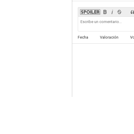
Infierno en la nieve
Fecha
Valoración
V
5.6
Las últimas horas de la Tierra
5.5