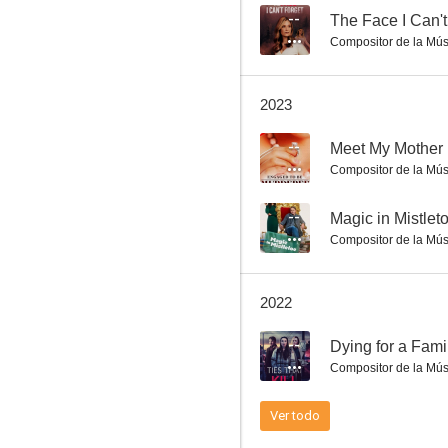
--
The Face I Can't
Compositor de la Mús
Hasta que la muerte nos separe
2023
6.0
--
Meet My Mother
Compositor de la Mús
--
Magic in Mistlet
Compositor de la Mús
2022
El enigma de Hidden Lake
--
Dying for a Fami
5.8
Compositor de la Mús
Ver todo