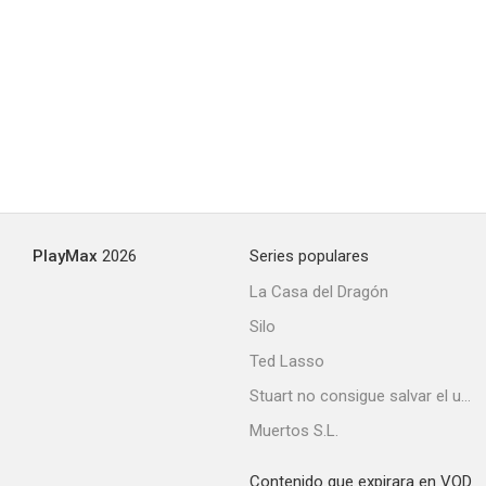
Por la dignidad de mi hija
--
PlayMax
2026
Series populares
La Casa del Dragón
Silo
They Found Hell
Ted Lasso
--
Stuart no consigue salvar el universo
Muertos S.L.
Contenido que expirara en VOD