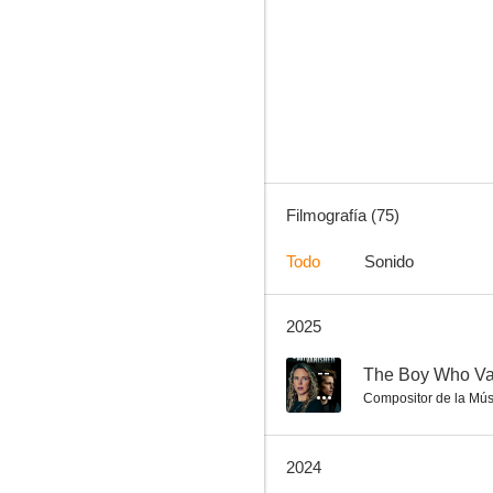
Semillas de destrucción
6.7
Filmografía (75)
Todo
Sonido
2025
Un extraño con mis hijos
6.0
--
The Boy Who Va
Compositor de la Mús
2024