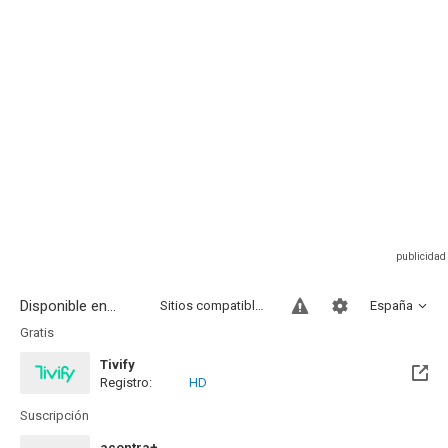
Disponible en...
Sitios compatibles
España
Gratis
Tivify
Registro:
HD
Disponible hasta el Mié, 09 May 2029 (Quedan 2 años)
Suscripción
acontra+