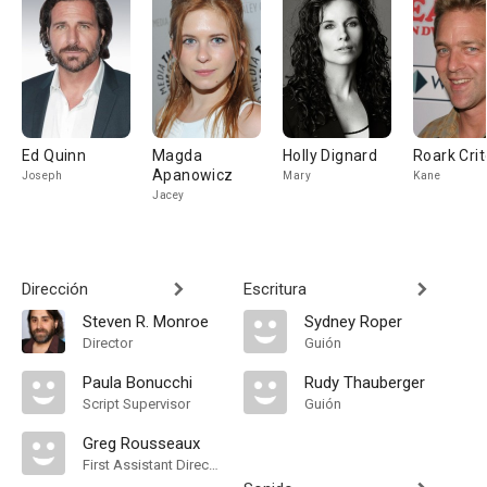
Ed Quinn
Magda
Holly Dignard
Roark Cri
Apanowicz
Joseph
Mary
Kane
Jacey
Dirección
Escritura
Steven R. Monroe
Sydney Roper
Director
Guión
Paula Bonucchi
Rudy Thauberger
Script Supervisor
Guión
Greg Rousseaux
First Assistant Director