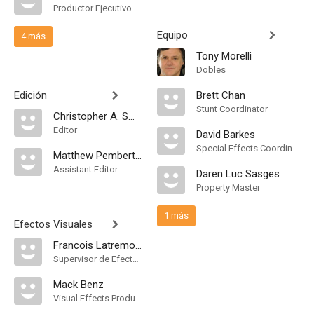
Productor Ejecutivo
Equipo
4 más
Tony Morelli
Dobles
Edición
Brett Chan
Stunt Coordinator
Christopher A. Smith
Editor
David Barkes
Special Effects Coordinator
Matthew Pemberton
Assistant Editor
Daren Luc Sasges
Property Master
1 más
Efectos Visuales
Francois Latremoille
Supervisor de Efectos Visuales
Mack Benz
Visual Effects Producer