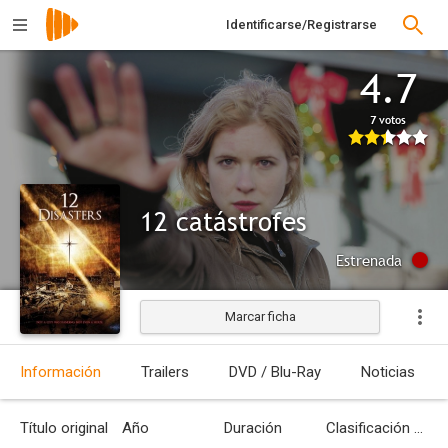
Identificarse/Registrarse
4.7
7 votos
12 catástrofes
Estrenada
Marcar ficha
Información
Trailers
DVD / Blu-Ray
Noticias
Título original
Año
Duración
Clasificación por edades