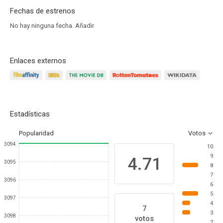
Fechas de estrenos
No hay ninguna fecha.
Añadir
Enlaces externos
Estadísticas
Popularidad
Votos
3094
10
9
4.71
3095
8
7
3096
6
5
3097
4
7
3
3098
votos
2