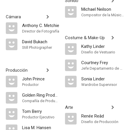
Sonido
Michael Neilson
Compositor de la Música Original
Cámara
Anthony C. Metchie
Director de Fotografía
Costume & Make-Up
David Bukach
Kathy Linder
Still Photographer
Diseño de Vestuario
Courtney Frey
Jefe Departamento de Maquillaje
Producción
John Prince
Sonia Linder
Productor
Wardrobe Supervisor
Golden Ring Productions
Compañía de Produccion
Arte
Tom Berry
Renée Reâd
Productor Ejecutivo
Diseño de Producción
Lisa M. Hansen