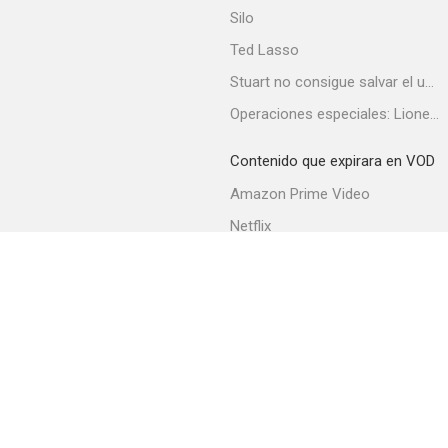
Silo
Ted Lasso
Stuart no consigue salvar el universo
Operaciones especiales: Lioness
The Christmas Aunt
--
Contenido que expirara en VOD
Amazon Prime Video
Netflix
Filmin
Movistar+
Movistar+ Fibra
Hailey Dean Mysteries: Killer Sentence
--