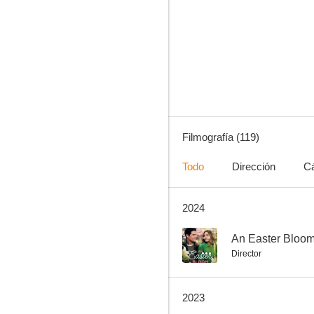
Make Me a Match
8.0
Filmografía (119)
Todo
Dirección
C
2024
En lo bueno y en lo malo
7.3
--
An Easter Bloo
Director
2023