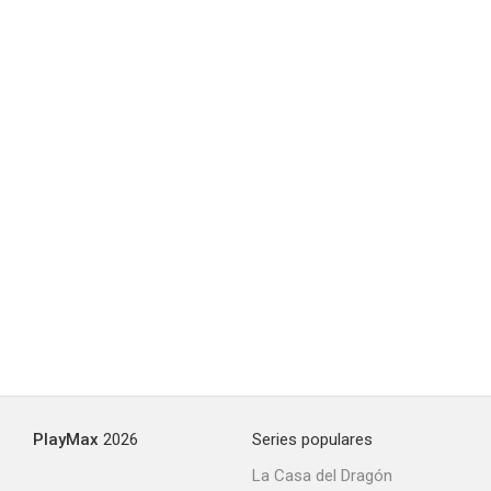
Christmas at the Golden Dragon
--
Making Spirits Bright
--
PlayMax
2026
Series populares
La Casa del Dragón