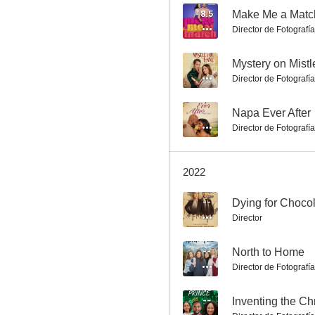
8.5
Make Me a Matc
Director de Fotografía
El secreto de la esfinge
--
Mystery on Mist
Director de Fotografía
7.0
--
Napa Ever After
Director de Fotografía
2022
--
Director
Ángeles de papel
6.5
--
North to Home
Director de Fotografía
--
Inventing the Ch