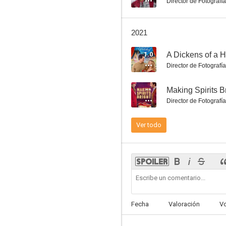
Director de Fotografía
2021
1.0
A Dickens of a H
Una familia por Navidad
Director de Fotografía
6.2
--
Making Spirits B
Director de Fotografía
Ver todo
Perdida en la noche
6.0
Fecha
Valoración
V