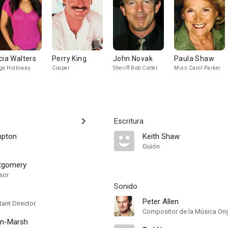
cia Walters
Perry King
John Novak
Paula Shaw
ge Holloway
Cooper
Sheriff Bob Cutter
Miss Carol Parker
Escritura
mpton
Keith Shaw
Guión
tgomery
sor
Sonido
Peter Allen
ant Director
Compositor de la Música Orig
an-Marsh