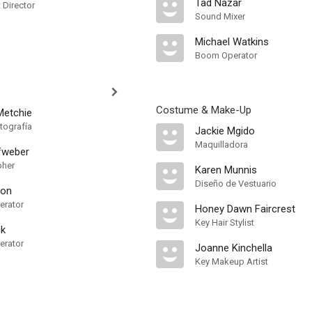
Tad Nazar
t Director
Sound Mixer
Michael Watkins
Boom Operator
Costume & Make-Up
Metchie
tografía
Jackie Mgido
Maquilladora
fweber
pher
Karen Munnis
Diseño de Vestuario
son
erator
Honey Dawn Faircrest
Key Hair Stylist
ck
erator
Joanne Kinchella
Key Makeup Artist