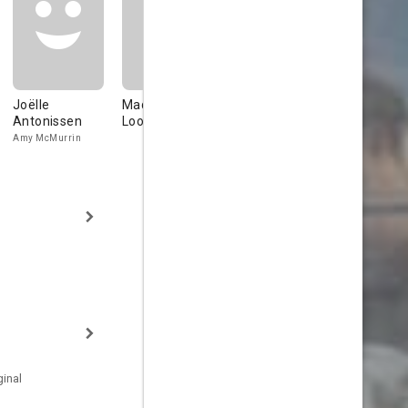
Joëlle
Madison J.
Madison J Loos
Joey Roch
Antonissen
Loos
Sam McMurrin
Michael McMu
Amy McMurrin
inal