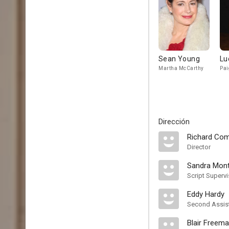
Sean Young
Lu
Martha McCarthy
Pai
Dirección
Richard Co
Director
Sandra Mon
Script Supervi
Eddy Hardy
Second Assist
Blair Freem