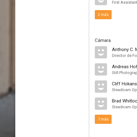
First Assistan
2 más
Cámara
Anthony C. 
Director de Fo
Andreas Ho
Still Photogra
Cliff Hokan
Steadicam Op
Brad Whitlo
Steadicam Op
7 más