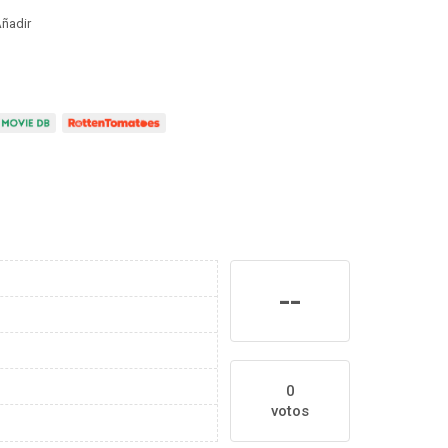
ñadir
--
0
votos