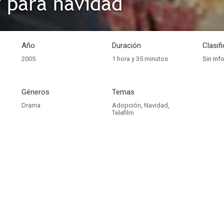
 para navidad
Año
Duración
Clasif
2005
1 hora y 35 minutos
Sin inf
Géneros
Temas
Drama
Adopción
,
Navidad
,
Telefilm