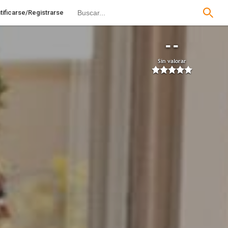
tificarse/Registrarse
--
Sin valorar