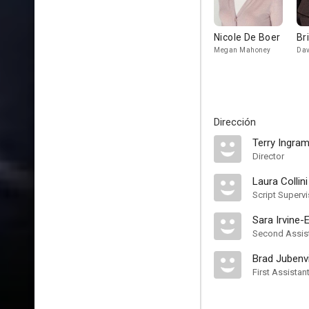
Nicole De Boer
Br
Megan Mahoney
Dav
Dirección
Terry Ingra
Director
Laura Collini
Script Supervi
Sara Irvine-
Second Assist
Brad Jubenvi
First Assistan