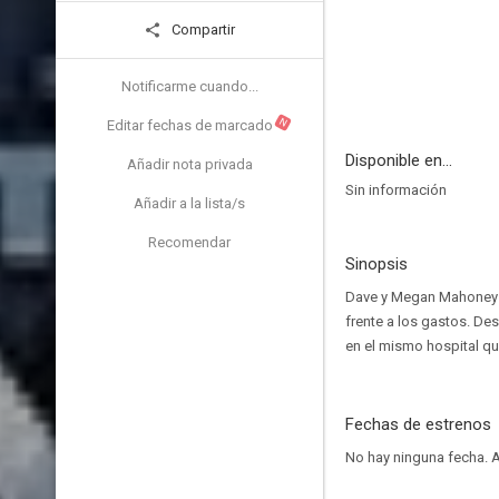
Compartir
Notificarme cuando...
N
Editar fechas de marcado
Disponible en...
Añadir nota privada
Sin información
Añadir a la lista/s
Recomendar
Sinopsis
Dave y Megan Mahoney s
frente a los gastos. De
en el mismo hospital qu
Fechas de estrenos
No hay ninguna fecha.
A