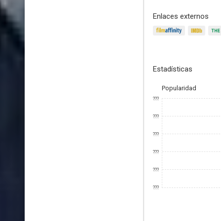
Enlaces externos
Estadísticas
Popularidad
???
???
???
???
???
???