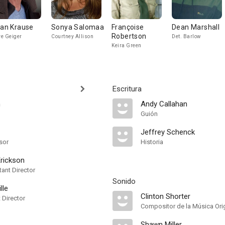
ian Krause
Sonya Salomaa
Françoise
Dean Marshall
Robertson
e Geiger
Courtney Allison
Det. Barlow
Keira Green
Escritura
m
Andy Callahan
Guión
Jeffrey Schenck
sor
Historia
Erickson
ant Director
Sonido
lle
Clinton Shorter
t Director
Compositor de la Música Orig
Shawn Miller