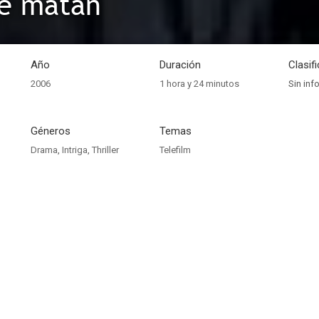
ue matan
Año
Duración
Clasif
2006
1 hora y 24 minutos
Sin inf
Géneros
Temas
Drama
,
Intriga
,
Thriller
Telefilm