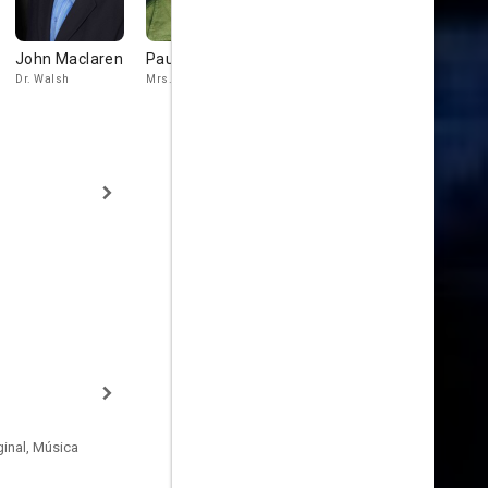
John Maclaren
Paula Shaw
Robinne Fanfair
Dean
Ayleswort
Dr. Walsh
Mrs. Vega
Dr. Bev Richardson
Jesse Smith
inal, Música