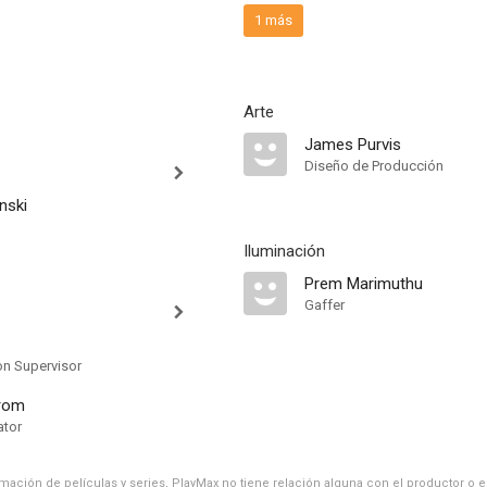
1 más
Arte
James Purvis
Diseño de Producción
nski
Iluminación
Prem Marimuthu
Gaffer
on Supervisor
rom
ator
ación de películas y series, PlayMax no tiene relación alguna con el productor o el d