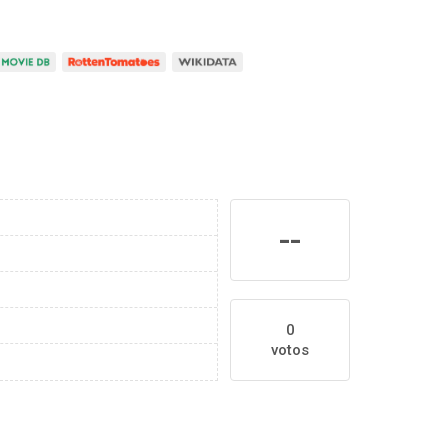
--
0
votos