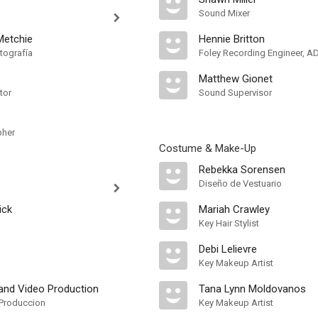
Sound Mixer
Metchie
Hennie Britton
tografía
Foley Recording Engineer, A
Matthew Gionet
tor
Sound Supervisor
pher
Costume & Make-Up
Rebekka Sorensen
Diseño de Vestuario
ick
Mariah Crawley
Key Hair Stylist
Debi Lelievre
Key Makeup Artist
 and Video Production
Tana Lynn Moldovanos
Produccion
Key Makeup Artist