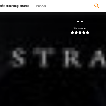
tificarse/Registrarse
--
Sin valorar