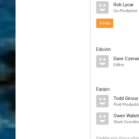
Rob Lycar
Co-Productor
5 más
Edición
Dave Czerwi
Editor
Equipo
Todd Giroux
Post Producti
Owen Walst
Stunt Coordin
PlayMax solo ofrece inform