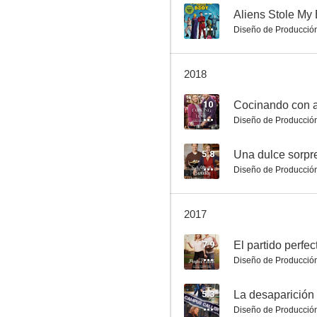
--
Aliens Stole My
Diseño de Producció
Navidad por correspondencia
2018
6.7
10
Cocinando con 
Diseño de Producció
5.8
Una dulce sorpr
Diseño de Producció
2017
El tren de la Navidad
7.9
El partido perfec
6.0
Diseño de Producció
5.3
La desaparición
Diseño de Producció