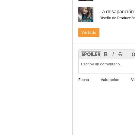
--
La desaparición 
Diseño de Producció
Ver todo
Secreto nupcial
5.8
Fecha
Valoración
V
Una dulce sorpresa
5.6