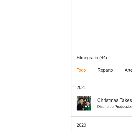
Hermanas de sangre
7.5
Filmografía (44)
Todo
Reparto
Art
2021
La pesadilla de una esposa
7.0
7.8
Christmas Takes 
Diseño de Producció
2020