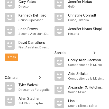
Gary Yates
Jennifer Notas
Director
Guión
Kennedy Del Toro
Christine Conradt
Script Supervisor
Guión, Historia
Josh Brown
Jennifer Notas Shapiro
Second Assistant Director
Historia
David Carruthers
First Assistant Director
Sonido
1 más
Corey Allen Jackson
Compositor de la Música Original, Música
Aldo Shllaku
Cámara
Compositor de la Música Original, Música
Tyler Walzak
Alexander X. Hutchinson
Director de Fotografía
Sound Mixer
Allen Stephen
Lisa Li
Still Photographer
Sound Effects Editor