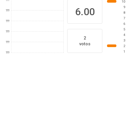
???
10
9
6.00
???
8
7
???
6
5
???
4
2
3
???
votos
2
1
???