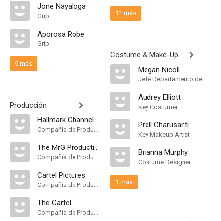
Jone Nayaloga
11 más
Grip
Aporosa Robe
Grip
Costume & Make-Up
9 más
Megan Nicoll
Jefe Departamento de Maquillaje, Hair Department Head
Audrey Elliott
Producción
Key Costumer
Hallmark Channel [United States]
Prell Charusanti
Compañía de Produccion
Key Makeup Artist
The MrG Production Company
Brianna Murphy
Compañía de Produccion
Costume Designer
Cartel Pictures
1 más
Compañía de Produccion
The Cartel
Compañía de Produccion