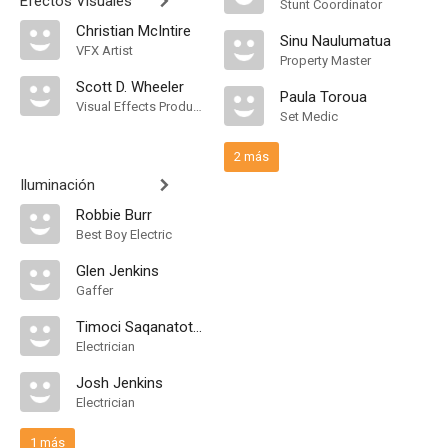
Efectos Visuales
Stunt Coordinator
Christian McIntire
Sinu Naulumatua
VFX Artist
Property Master
Scott D. Wheeler
Paula Toroua
Visual Effects Producer
Set Medic
2 más
Iluminación
Robbie Burr
Best Boy Electric
Glen Jenkins
Gaffer
Timoci Saqanatotoka Wilisoni
Electrician
Josh Jenkins
Electrician
1 más