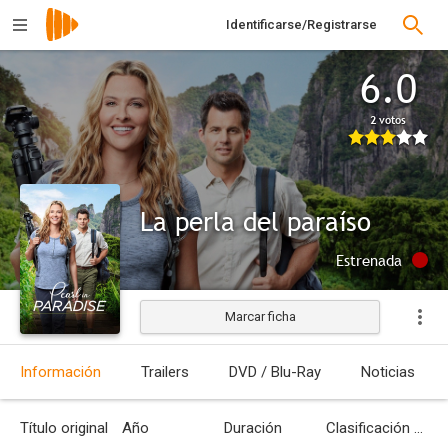
Identificarse/Registrarse
6.0
2 votos
La perla del paraíso
Estrenada
Marcar ficha
Información
Trailers
DVD / Blu-Ray
Noticias
Título original
Año
Duración
Clasificación por edades