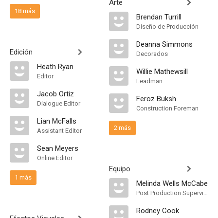
Arte
18 más
Brendan Turrill
Diseño de Producción
Deanna Simmons
Edición
Decorados
Heath Ryan
Willie Mathewsill
Editor
Leadman
Jacob Ortiz
Feroz Buksh
Dialogue Editor
Construction Foreman
Lian McFalls
2 más
Assistant Editor
Sean Meyers
Online Editor
Equipo
1 más
Melinda Wells McCabe
Post Production Supervisor
Rodney Cook