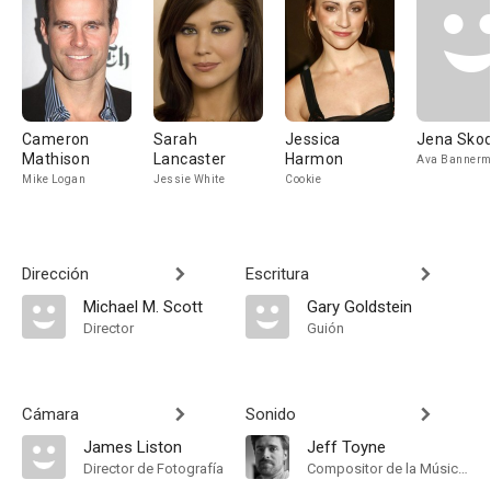
Cameron
Sarah
Jessica
Jena Skod
Mathison
Lancaster
Harmon
Ava Banner
Mike Logan
Jessie White
Cookie
Dirección
Escritura
Michael M. Scott
Gary Goldstein
Director
Guión
Cámara
Sonido
James Liston
Jeff Toyne
Director de Fotografía
Compositor de la Música Original