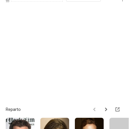
1
???
Reparto