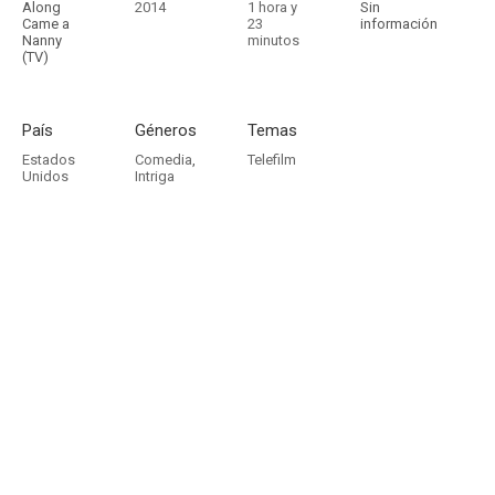
Along
2014
1 hora y
Sin
Came a
23
información
Nanny
minutos
(TV)
País
Géneros
Temas
Estados
Comedia
,
Telefilm
Unidos
Intriga