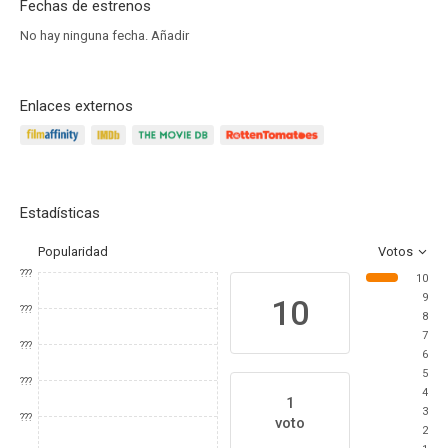
Fechas de estrenos
No hay ninguna fecha.
Añadir
Enlaces externos
Estadísticas
Popularidad
Votos
???
10
9
10
???
8
7
???
6
5
???
4
1
3
???
voto
2