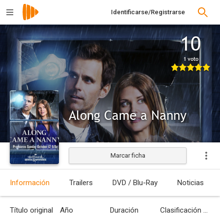
Identificarse/Registrarse
10
1 voto
Along Came a Nanny
Marcar ficha
Información
Trailers
DVD / Blu-Ray
Noticias
Título original
Año
Duración
Clasificación por edades