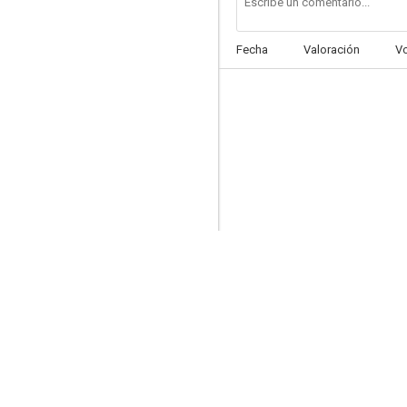
Fecha
Valoración
V
Cashmere Mafia
7.8
Sneaky Pete
7.0