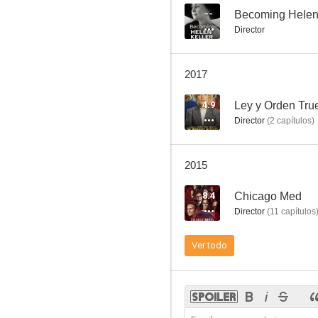
--
Becoming Helen 
Director
Weeds
2017
7.3
4.9
Ley y Orden Tru
Director
(
2
capítulos
)
2015
8.4
Chicago Med
Director
(
11
capítulos
Star-Crossed
Ver todo
8.5