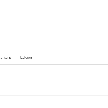
Las brujas
Noches blancas
Sens
7.0
7.0
critura
Edición
Hércules en el centro de la Tierra
Bellísima
Obsesi
6.3
6.0