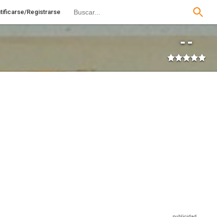
tificarse/Registrarse
--