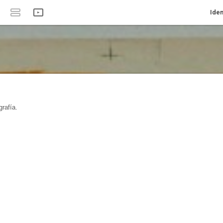
Iden
rafía.