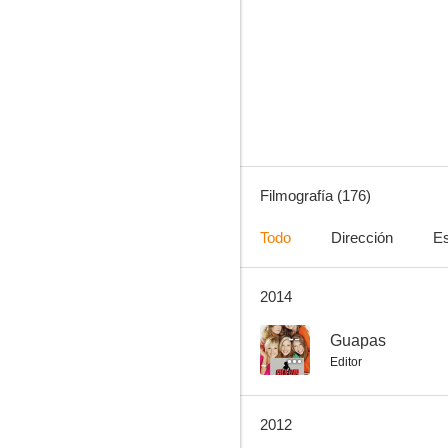
Rocco y sus hermanos
7.0
Filmografía (176)
Todo
Dirección
Es
2014
Salvatore Giuliano
6.5
--
Guapas
Editor
2012