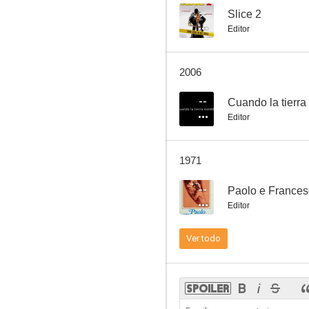
--
Slice 2
Editor
Pan, amor y...
2006
6.0
--
Cuando la tierra
Editor
1971
--
Paolo e France
Editor
Rufufú da el golpe
Ver todo
5.0