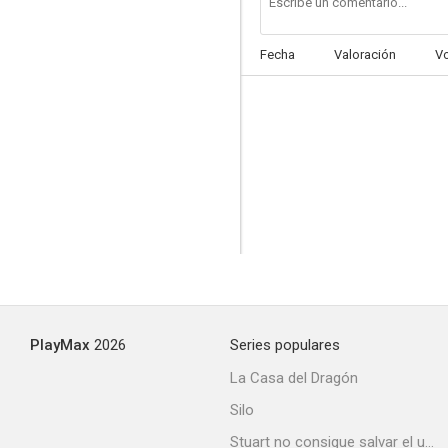
Fecha
Valoración
V
Pan, amor y celos
--
PlayMax
2026
Series populares
Paolo e Francesca
La Casa del Dragón
--
Silo
Stuart no consigue salvar el universo