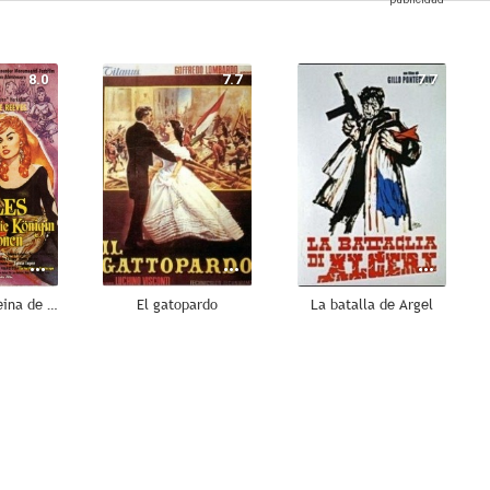
8.0
7.7
7.7
Hércules y la reina de Lidia
El gatopardo
La batalla de Argel
7.1
7.0
7.0