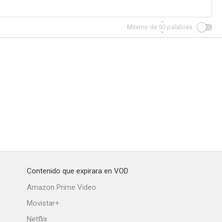
Mínimo de
50
palabras
s
Slice 2
Cuando la tierra tiembla
--
--
--
Contenido que expirara en VOD
P... R...
Italianos buena gente
Los largos cabellos de la muerte
Amazon Prime Video
--
--
--
Movistar+
Netflix