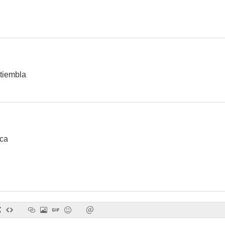
La chica con la maleta
Las tres caras del miedo
6.0
6.0
 tiembla
sca
Hércules
El Capitán Fantasma
La carroza 
3.5
3.0