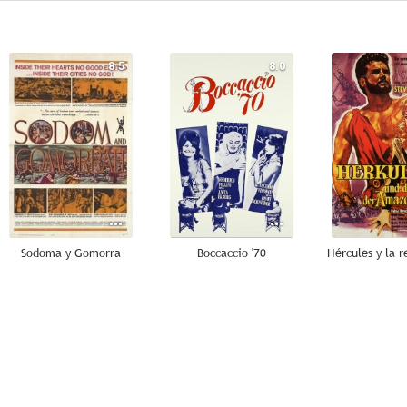
8.5
8.0
Sodoma y Gomorra
Boccaccio '70
7.5
7.5