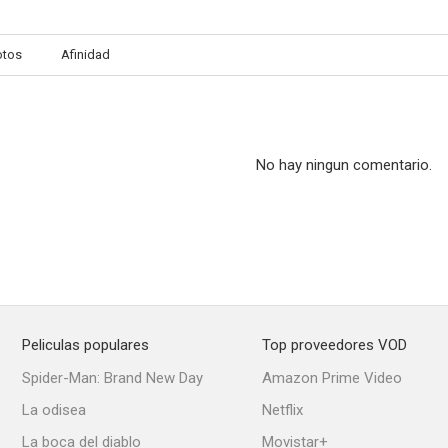
otos
Afinidad
Constantino el grande
Austerlitz
Guapa
--
--
No hay ningun comentario.
Peliculas populares
Top proveedores VOD
L'uomo che ride
El momento de la verdad
La Celestina 
Spider-Man: Brand New Day
Amazon Prime Video
--
--
La odisea
Netflix
La boca del diablo
Movistar+