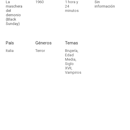
La
1960
1 hora y
Sin
maschera
24
información
del
minutos
demonio
(Black
Sunday)
País
Géneros
Temas
Italia
Terror
Brujería
,
Edad
Media
,
Siglo
XVII
,
Vampiros