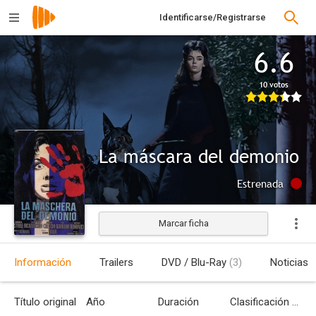
Identificarse/Registrarse
6.6
10 votos
La máscara del demonio
Estrenada
Marcar ficha
Información
Trailers
DVD / Blu-Ray
(3)
Noticias
Título original
Año
Duración
Clasificación por edades