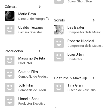
Guión, Short Story
Cámara
Mario Bava
Director de Fotografía
Sonido
Ubaldo Terzano
Les Baxter
Camera Operator
Compositor de la Música Original
Roberto Nicolosi
Compositor de la Música Original
Producción
Luigi Urbini
Massimo De Rita
Conductor
Productor
Galatea Film
Compañía de Produccion
Costume & Make-Up
Jolly Film
Tina Grani
Compañía de Produccion
Diseño de Vestuario
Lionello Santi
Productor Ejecutivo