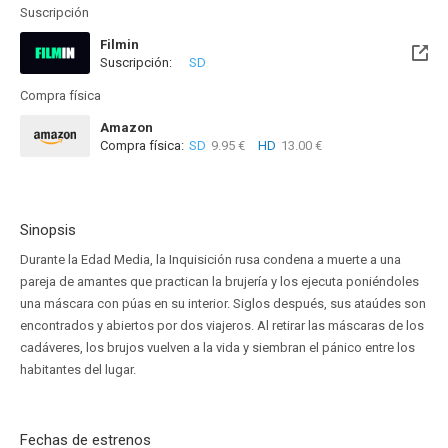
Suscripción
Filmin
Suscripción:
SD
Disponible hasta el Mié, 31 Dic 2031 (Quedan 5 años)
Compra física
Amazon
Compra física:
SD
9.95 €
HD
13.00 €
Sinopsis
Durante la Edad Media, la Inquisición rusa condena a muerte a una
pareja de amantes que practican la brujería y los ejecuta poniéndoles
una máscara con púas en su interior. Siglos después, sus ataúdes son
encontrados y abiertos por dos viajeros. Al retirar las máscaras de los
cadáveres, los brujos vuelven a la vida y siembran el pánico entre los
habitantes del lugar.
Fechas de estrenos