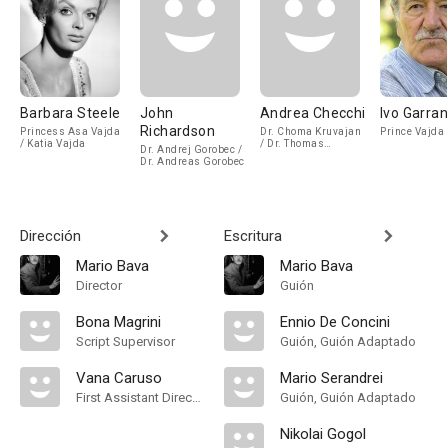
Barbara Steele
John
Andrea Checchi
Ivo Garran
Richardson
Princess Asa Vajda
Dr. Choma Kruvajan
Prince Vajda
/ Katia Vajda
/ Dr. Thomas
Dr. Andrej Gorobec /
Kruvajan
Dr. Andreas Gorobec
Dirección
Escritura
Mario Bava
Mario Bava
Director
Guión
Bona Magrini
Ennio De Concini
Script Supervisor
Guión, Guión Adaptado
Vana Caruso
Mario Serandrei
First Assistant Director
Guión, Guión Adaptado
Nikolai Gogol