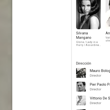
Silvana
An
Mangano
Val
str
Gloria / Lady in a
viv
Hurry / Assurdina
Caì / Nunzia /
Giovanna
Dirección
Mauro Bolog
Director
Pier Paolo P
Director
Vittorio De 
Director