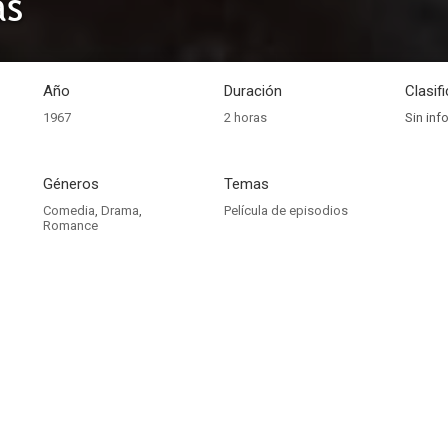
as
Año
Duración
Clasif
1967
2 horas
Sin inf
Géneros
Temas
Comedia
,
Drama
,
Película de episodios
Romance