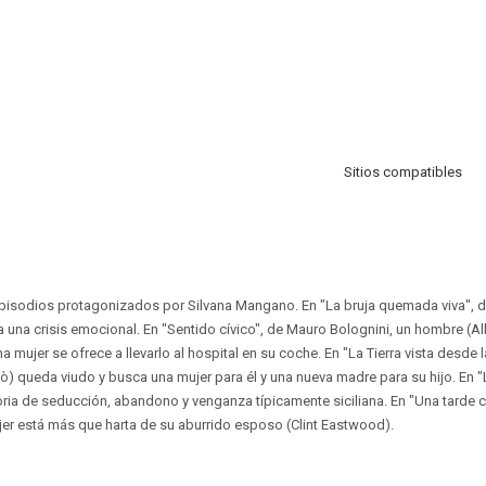
Sitios compatibles
episodios protagonizados por Silvana Mangano. En "La bruja quemada viva", d
sa una crisis emocional. En "Sentido cívico", de Mauro Bolognini, un hombre (Al
na mujer se ofrece a llevarlo al hospital en su coche. En "La Tierra vista desde 
ò) queda viudo y busca una mujer para él y una nueva madre para su hijo. En "L
toria de seducción, abandono y venganza típicamente siciliana. En "Una tarde
ujer está más que harta de su aburrido esposo (Clint Eastwood).