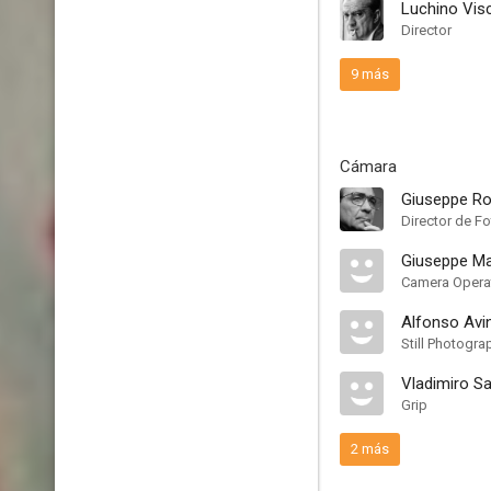
Luchino Vis
Director
9 más
Cámara
Giuseppe R
Director de Fo
Giuseppe Ma
Camera Opera
Alfonso Avi
Still Photogra
Vladimiro Sa
Grip
2 más