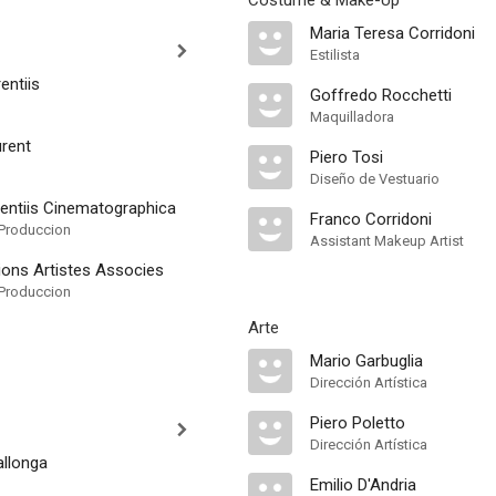
Costume & Make-Up
Maria Teresa Corridoni
Estilista
entiis
Goffredo Rocchetti
Maquilladora
rent
Piero Tosi
Diseño de Vestuario
rentiis Cinematographica
Franco Corridoni
Produccion
Assistant Makeup Artist
ions Artistes Associes
Produccion
Arte
Mario Garbuglia
Dirección Artística
Piero Poletto
Dirección Artística
allonga
Emilio D'Andria