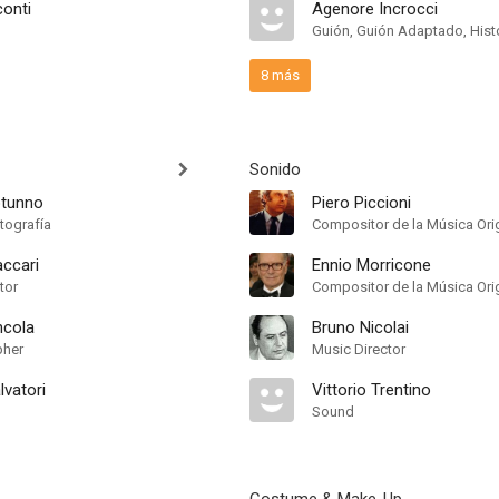
conti
Agenore Incrocci
Guión, Guión Adaptado, Hist
8 más
Sonido
otunno
Piero Piccioni
tografía
ccari
Ennio Morricone
tor
Compositor de la Música Orig
ncola
Bruno Nicolai
pher
Music Director
lvatori
Vittorio Trentino
Sound