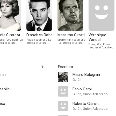
nie Girardot
Francisco Rabal
Massimo Girotti
Véronique
Vendell
eria (segment "La
Paolo (segment "La
Sportsman (segment
ega bruciata
strega bruciata
"La strega bruciata
Young Girl Friend
a")
viva")
viva")
(segment "La strega
bruciata viva")
Escritura
nini
Mauro Bolognini
Guión
asolini
Fabio Carpi
Guión, Guión Adaptado
Sica
Roberto Gianviti
Guión, Guión Adaptado