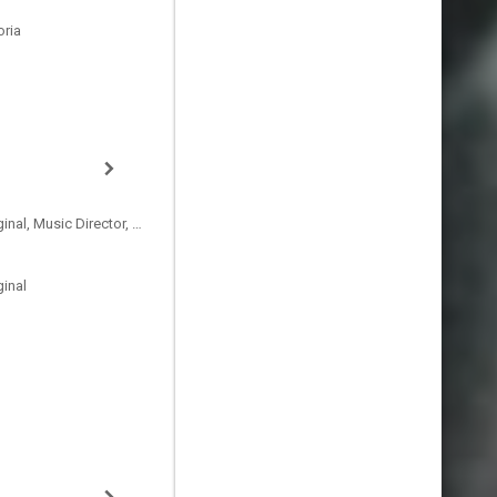
oria
Compositor de la Música Original, Music Director, Musician
inal