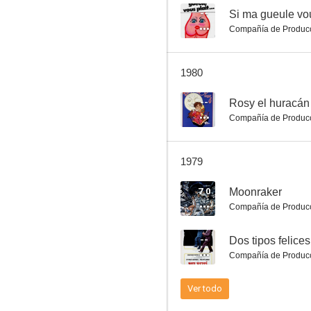
--
Si ma gueule vous
Compañía de Produc
Las mil y una noches
1980
--
--
Rosy el huracán
Compañía de Produc
1979
7.0
Moonraker
Compañía de Produc
Rosy el huracán
--
Dos tipos felices
--
Compañía de Produc
Ver todo