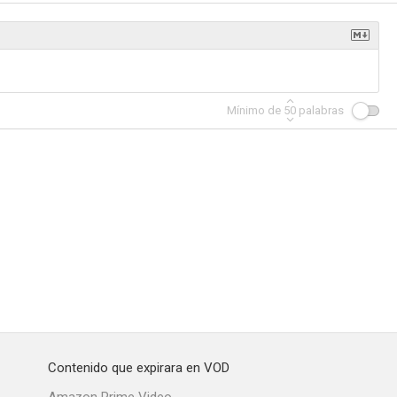
eil
Le viager
Sex-shop
Mínimo de
50
palabras
--
--
--
u temps
Bellísimo noviembre
Un lugar tranquilo en el campo
--
--
--
Contenido que expirara en VOD