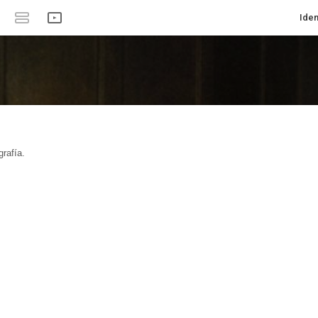
Iden
rafía.