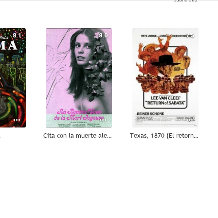
8.1
8.0
7.5
a
Cita con la muerte alegre
Texas, 1870 (El retorno de Sabata)
6.7
6.6
6.6