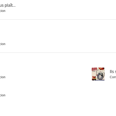
 plaît...
cion
El Zorro
¡Viva María!
--
--
cion
--
Ils
cion
Com
Ils sont grands, ces petits
Dos tipos felices
La habitació
--
--
cion