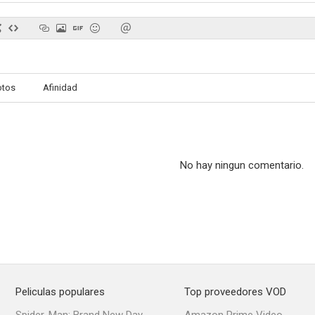
Funeral en Los Ángeles
Paulina 1880
Das Unh
otos
Afinidad
--
--
No hay ningun comentario.
Malpertuis
Les caprices de Marie
Le maître d
--
--
Peliculas populares
Top proveedores VOD