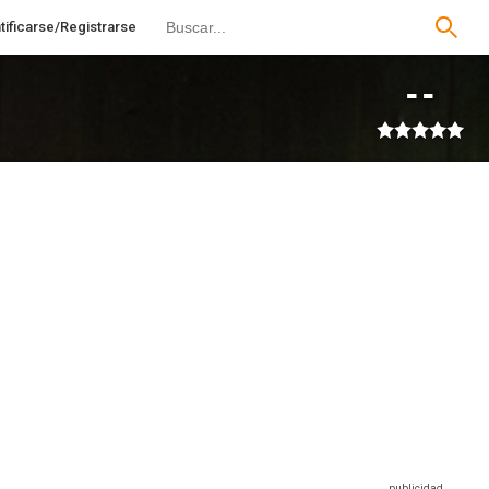
tificarse/Registrarse
--