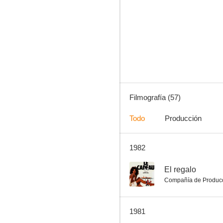
Las brujas
6.4
Filmografía (57)
Todo
Producción
1982
El viejo fusil
5.7
--
El regalo
Compañía de Produc
1981