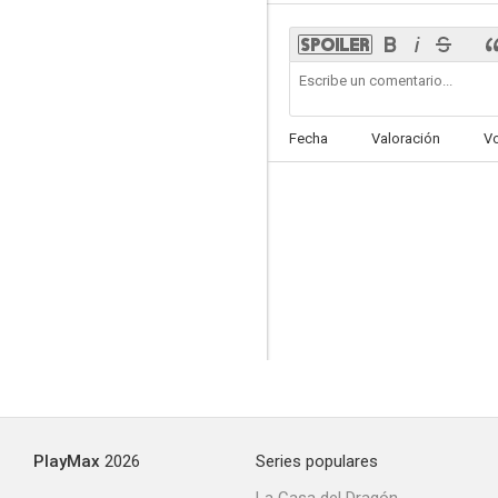
Tú de día, yo de noche
Fecha
Valoración
V
--
La aventura es la aventura
--
PlayMax
2026
Series populares