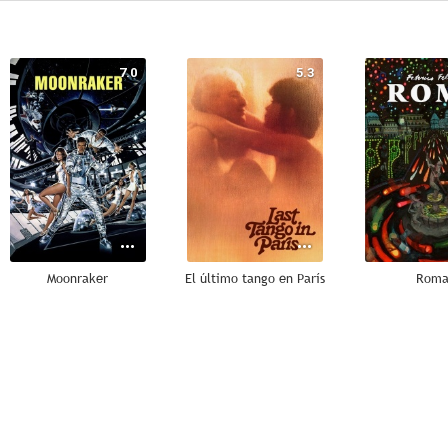
7.0
5.3
Moonraker
El último tango en París
Rom
7.3
6.7