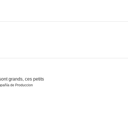
Las tribulaciones de un chino en China
El regalo
Si ma gueule vous plaît...
--
--
--
 sont grands, ces petits
pañía de Produccion
n verde
Retrato de grupo con dama
Moi y'en a vouloir des sous
--
--
--