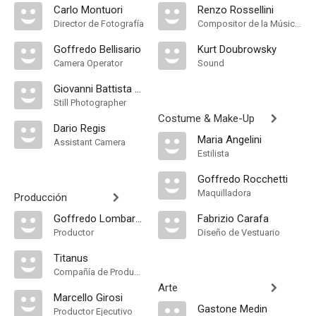
Carlo Montuori
Renzo Rossellini
Director de Fotografía
Compositor de la Música Original
Goffredo Bellisario
Kurt Doubrowsky
Camera Operator
Sound
Giovanni Battista Poletto
Still Photographer
Costume & Make-Up
Dario Regis
Maria Angelini
Assistant Camera
Estilista
Goffredo Rocchetti
Maquilladora
Producción
Goffredo Lombardo
Fabrizio Carafa
Productor
Diseño de Vestuario
Titanus
Compañía de Produccion
Arte
Marcello Girosi
Gastone Medin
Productor Ejecutivo