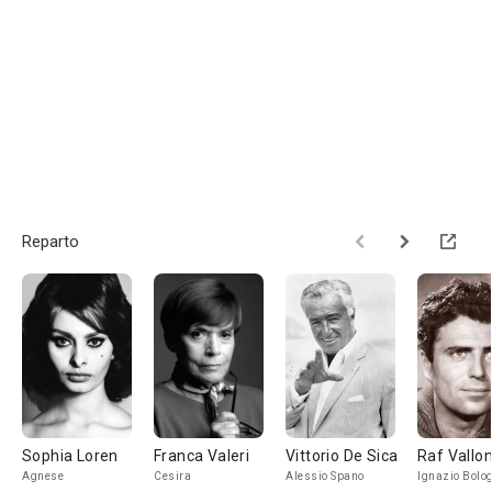
Reparto
Sophia Loren
Franca Valeri
Vittorio De Sica
Raf Vallo
Agnese
Cesira
Alessio Spano
Ignazio Bolo