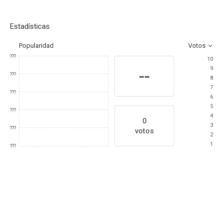
Estadísticas
Popularidad
Votos
???
10
9
--
???
8
7
???
6
5
???
4
0
3
???
votos
2
1
???