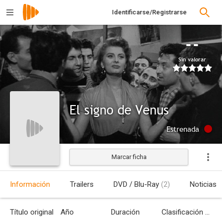
Identificarse/Registrarse
--
Sin valorar
El signo de Venus
Estrenada
Marcar ficha
Información
Trailers
DVD / Blu-Ray
(2)
Noticias
Título original
Año
Duración
Clasificación por edades